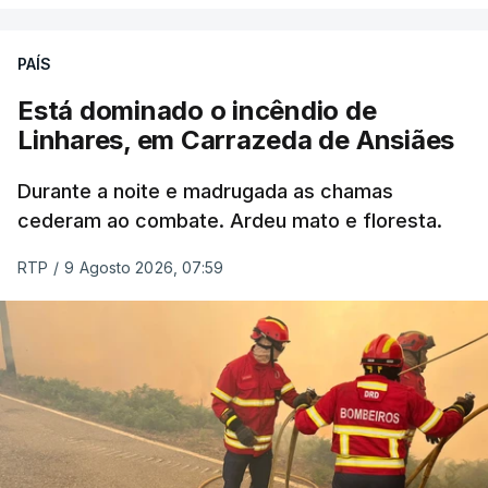
ERRO
100
PAÍS
ERROR ON HTML5 MEDIA ELEMENT
Está dominado o incêndio de
Linhares, em Carrazeda de Ansiães
ESTE CONTEÚDO ESTÁ NESTE
MOMENTO INDISPONÍVEL
Durante a noite e madrugada as chamas
cederam ao combate. Ardeu mato e floresta.
RTP
/
9 Agosto 2026, 07:59