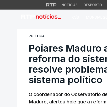
NOTÍCIAS
DESPORTO
PAÍS
MUNDIAL 2
Poiares Maduro adv
POLÍTICA
Poiares Maduro 
reforma do siste
resolve problem
sistema político
O coordenador do Observatório de 
Maduro, alertou hoje que a reforma