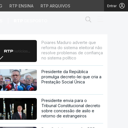
G
RTP ENSINA
RTP ARQUIVOS
Entrar
Abrir campo de
|
S
RTP
DESPORTO
tema eleitoral não reso
Poiares Maduro adverte que
reforma do sistema eleitoral não
resolve problemas de confiança
no sistema político
Presidente da República
promulga decreto-lei que cria a
Prestação Social Única
Presidente envia para o
Tribunal Constitucional decreto
sobre concessão de asilo e
retorno de estrangeiros