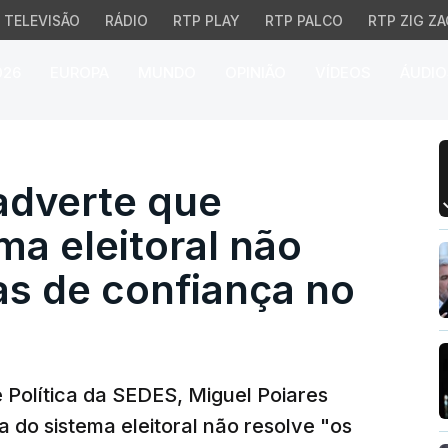
TELEVISÃO
RÁDIO
RTP PLAY
RTP PALCO
RTP ZIG ZA
026
EUROPA
MUNDO
OPINIÃO
VÍDEOS
ÁUDIO
erte que reforma do sis
adverte que
ma eleitoral não
as de confiança no
Política da SEDES, Miguel Poiares
 do sistema eleitoral não resolve "os