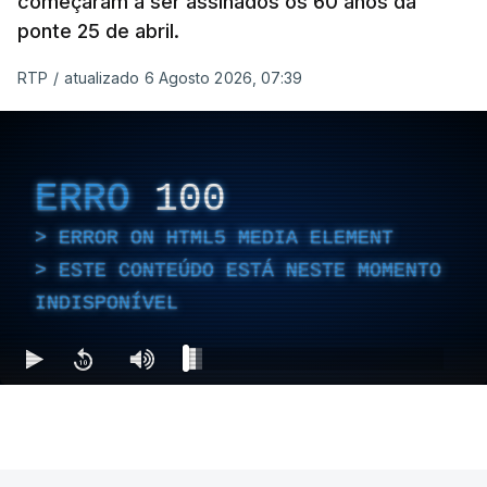
começaram a ser assinados os 60 anos da
ponte 25 de abril.
RTP
/
atualizado 6 Agosto 2026, 07:39
ERRO
100
ERROR ON HTML5 MEDIA ELEMENT
ESTE CONTEÚDO ESTÁ NESTE MOMENTO
INDISPONÍVEL