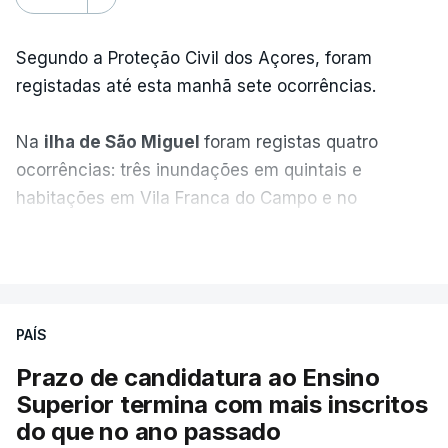
Segundo a Proteção Civil dos Açores, foram
registadas até esta manhã sete ocorrências.
Na
ilha de São Miguel
foram registas quatro
ocorrências: três inundações em quintais e
habitações em Vila Franca do Campo e no
Nordeste uma inundação numa casa.
VER MAIS
Em
São Jorge
houve duas: na freguesia da
Urzelina, no concelho de Velas, foi registada uma
PAÍS
inundação numa habitação e houve um
deslizamento de terras numa estrada nos Nortes,
Prazo de candidatura ao Ensino
que entretanto já foi parcialmente desobstruída.
Superior termina com mais inscritos
do que no ano passado