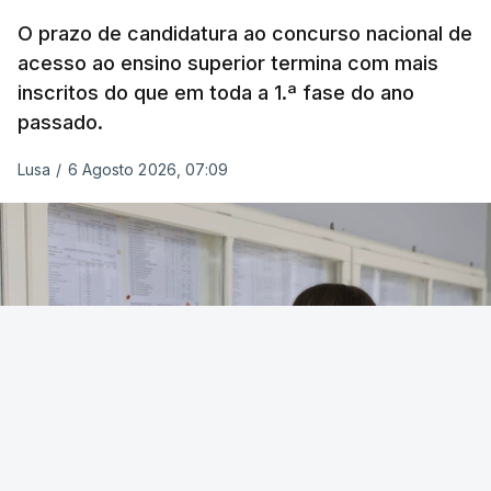
Na
Terceira
, na Praia da Vitória, o mau tempo
deixou o parque de campismo sem condições
O prazo de candidatura ao concurso nacional de
acesso ao ensino superior termina com mais
foram por isso realojadas 67 pessoas no parque de
inscritos do que em toda a 1.ª fase do ano
estacionamento da escola profissional, como
passado.
explicou à RTP Antena 1 Vânia Ferreira, presidente
da Câmara Municipal da Praia da Vitória.
Lusa
/
6 Agosto 2026, 07:09
ERRO
100
ERROR ON HTML5 MEDIA ELEMENT
ESTE CONTEÚDO ESTÁ NESTE
MOMENTO INDISPONÍVEL
O transporte destas pessoas foi feito pela