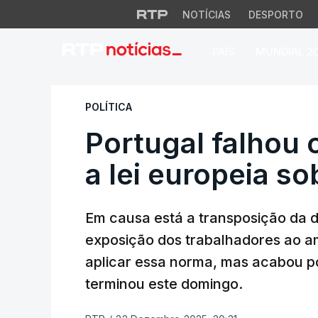
NOTÍCIAS
DESPORTO
PAÍS
MUNDIAL 2
Portugal falhou o p
POLÍTICA
Portugal falhou 
a lei europeia s
Em causa está a transposição da dir
exposição dos trabalhadores ao am
aplicar essa norma, mas acabou p
terminou este domingo.