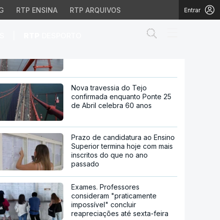
amianto
G
RTP ENSINA
RTP ARQUIVOS
Entrar
Abrir campo de
|
S
RTP
DESPORTO
60 anos da Ponte 25 de Abril.
Histórias que não se veem
 europeia sobre o amiant
Nova travessia do Tejo
confirmada enquanto Ponte 25
de Abril celebra 60 anos
Prazo de candidatura ao Ensino
Superior termina hoje com mais
inscritos do que no ano
passado
Exames. Professores
consideram "praticamente
impossível" concluir
reapreciações até sexta-feira