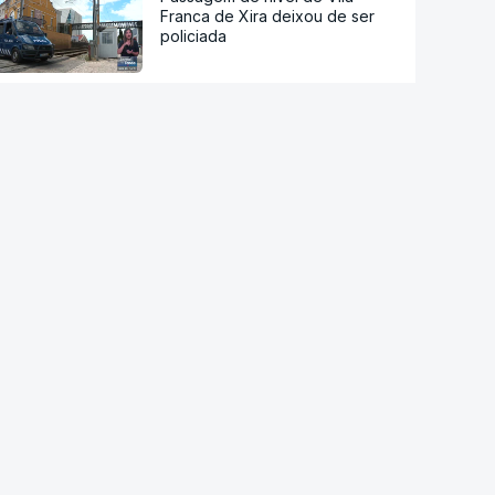
Franca de Xira deixou de ser
policiada
Estreia hoje "Playback", o filme
sobre a vida do cantor Carlos
Paião
"O meu lugar de verão". Férias
na praia dos tesos na Fuseta
Vindimas noturnas no Alentejo