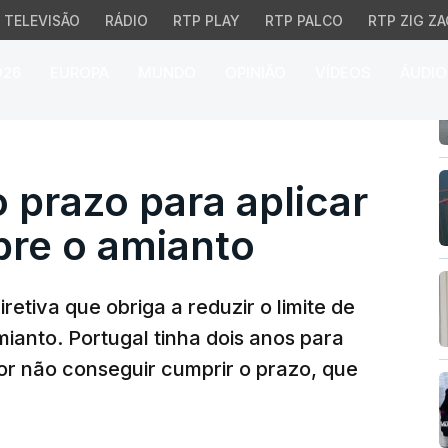
TELEVISÃO
RÁDIO
RTP PLAY
RTP PALCO
RTP ZIG ZA
026
EUROPA
MUNDO
OPINIÃO
VÍDEOS
ÁUDIO
razo para aplicar a lei
o prazo para aplicar
obre o amianto
etiva que obriga a reduzir o limite de
ianto. Portugal tinha dois anos para
or não conseguir cumprir o prazo, que