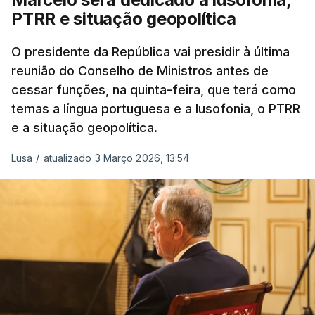
comandante do 2.º Batalhão Mecanizado, da
PTRR e situação geopolítica
Reserva Tática do Comandante da Força da
NATO no Kosovo, e, mais recentemente, na
O presidente da República vai presidir à última
MINUSCA, como 2.º comandante da Força
reunião do Conselho de Ministros antes de
Militar da ONU para a República Centro-
cessar funções, na quinta-feira, que terá como
Africana"
.
temas a língua portuguesa e a lusofonia, o PTRR
e a situação geopolítica.
"Foi ainda
chefe do Branch de Apoio às
Operações na Divisão de Operações,
Lusa
/
atualizado 3 Março 2026, 13:54
acumulando com presidente dos Grupos NATO
de Proteção da Força e de Operações
Psicológicas
, no Quartel-General do Comando
Supremo das Forças Aliadas na Europa (SHAPE),
em Mons, Bélgica", acrescenta-se.
O tenente-general Paulo Emanuel Maia