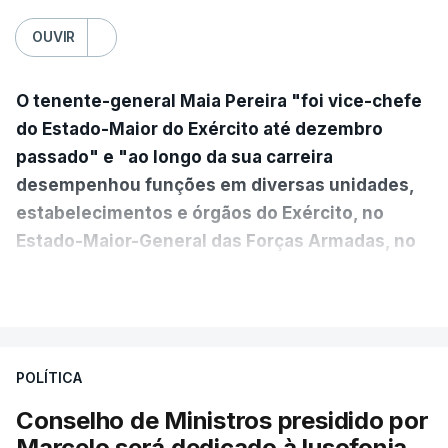
OUVIR
O tenente-general Maia Pereira "foi vice-chefe
do Estado-Maior do Exército até dezembro
passado" e "ao longo da sua carreira
desempenhou funções em diversas unidades,
estabelecimentos e órgãos do Exército, no
Estado-Maior-General das Forças Armadas, no
Ministério da Defesa Nacional e no
VER MAIS
estrangeiro"
, refere-se numa nota enviada à
agência Lusa pela assessoria do Presidente eleito.
Da sua experiência no terreno, é destacada a
POLÍTICA
participação "em duas missões no âmbito das
Conselho de Ministros presidido por
Forças Nacionais Destacadas, como
Marcelo será dedicado à lusofonia,