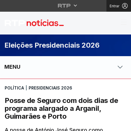
Entrar
Posse de Seguro com d
Eleições Presidenciais 2026
MENU
POLÍTICA
|
PRESIDENCIAIS 2026
Posse de Seguro com dois dias de
programa alargado a Arganil,
Guimarães e Porto
A posse de António José Seguro como