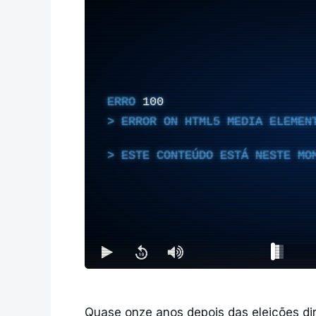
ERRO
100
ERROR ON HTML5 MEDIA ELEMEN
ESTE CONTEÚDO ESTÁ NESTE MO
Quase onze anos depois das eleições di