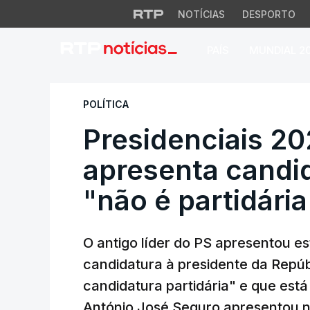
NOTÍCIAS
DESPORTO
PAÍS
MUNDIAL 2
Presidenciais 2026
POLÍTICA
Presidenciais 20
apresenta candi
"não é partidári
O antigo líder do PS apresentou e
candidatura à presidente da Repúb
candidatura partidária" e que está
António José Seguro apresentou n