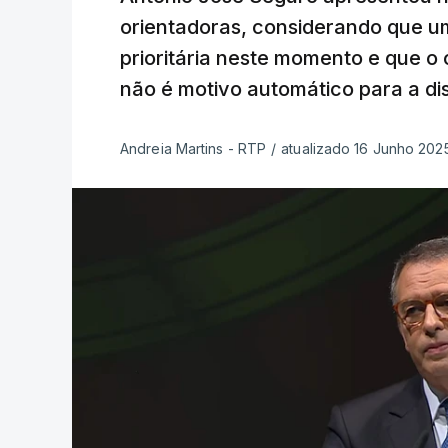
orientadoras, considerando que um
prioritária neste momento e que 
não é motivo automático para a di
Andreia Martins - RTP
/
atualizado 16 Junho 2025