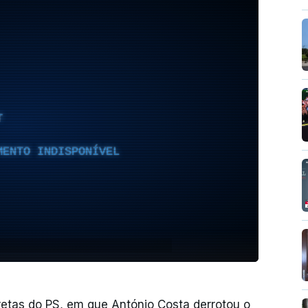
T
MENTO INDISPONÍVEL
retas do PS, em que António Costa derrotou o