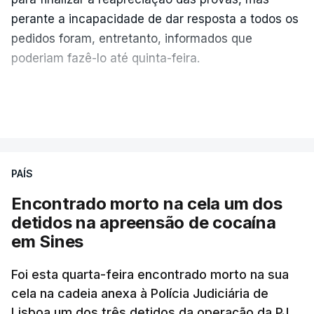
perante a incapacidade de dar resposta a todos os
pedidos foram, entretanto, informados que
poderiam fazê-lo até quinta-feira.
A intenção era que os resultados fossem
VER MAIS
publicados no dia seguinte (sexta-feira), o que
poderá não acontecer.
PAÍS
No domingo, estavam concluídos cerca de 50 por
cento dos mais de 20 mil pedidos de reapreciação,
Encontrado morto na cela um dos
mas Cristina Mota, porta-voz da Missão Escola
detidos na apreensão de cocaína
Pública, tem dúvidas de que o processo esteja
em Sines
concluído a tempo.
Foi esta quarta-feira encontrado morto na sua
cela na cadeia anexa à Polícia Judiciária de
"Durante o fim de semana e nos últimos dias,
Lisboa um dos três detidos da operação da PJ
apercebamo-nos que ainda estão a ser