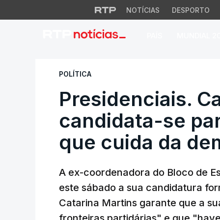
NOTÍCIAS
DESPORTO
PAÍS
MUNDIAL 2
Presidenciais. Cat
POLÍTICA
Presidenciais. C
candidata-se par
que cuida da de
A ex-coordenadora do Bloco de Es
este sábado a sua candidatura for
Catarina Martins garante que a su
fronteiras partidárias" e que "hav