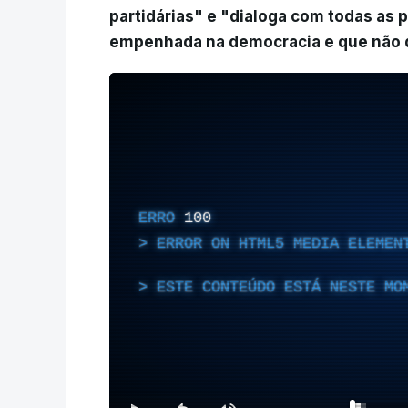
partidárias" e "dialoga com todas as 
empenhada na democracia e que não d
ERRO
100
ERROR ON HTML5 MEDIA ELEMEN
ESTE CONTEÚDO ESTÁ NESTE MO