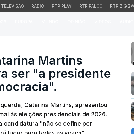
TELEVISÃO
RÁDIO
RTP PLAY
RTP PALCO
RTP ZIG ZA
026
EUROPA
MUNDO
OPINIÃO
VÍDEOS
ÁUDIO
arina Martins candidata
atarina Martins
a ser "a presidente
mocracia".
querda, Catarina Martins, apresentou
mal às eleições presidenciais de 2026.
a candidatura "não se define por
erá lugar para todas as vozes".