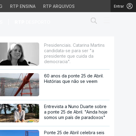
G
RTP ENSINA
RTP ARQUIVOS
Entrar
Abrir campo de
|
S
RTP
DESPORTO
-se para ser "a preside
Presidenciais. Catarina Martins
candidata-se para ser "a
presidente que cuida da
democracia".
60 anos da ponte 25 de Abril.
Histórias que não se veem
Entrevista a Nuno Duarte sobre
a ponte 25 de Abril. "Ainda hoje
somos um país de paradoxos"
Ponte 25 de Abril celebra seis