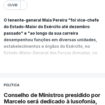
OUVIR
O tenente-general Maia Pereira "foi vice-chefe
do Estado-Maior do Exército até dezembro
passado" e "ao longo da sua carreira
desempenhou funções em diversas unidades,
estabelecimentos e órgãos do Exército, no
Estado-Maior-General das Forças Armadas, no
Ministério da Defesa Nacional e no
VER MAIS
estrangeiro"
, refere-se numa nota enviada à
agência Lusa pela assessoria do Presidente eleito.
Da sua experiência no terreno, é destacada a
POLÍTICA
participação "em duas missões no âmbito das
Conselho de Ministros presidido por
Forças Nacionais Destacadas, como
Marcelo será dedicado à lusofonia,
comandante do 2.º Batalhão Mecanizado, da