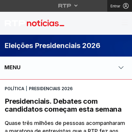
Entrar
Presidenciais. Debat
Eleições Presidenciais 2026
MENU
POLÍTICA
|
PRESIDENCIAIS 2026
Presidenciais. Debates com
candidatos começam esta semana
Quase três milhões de pessoas acompanharam
a maratona de entrevistas que a RTP fez aos