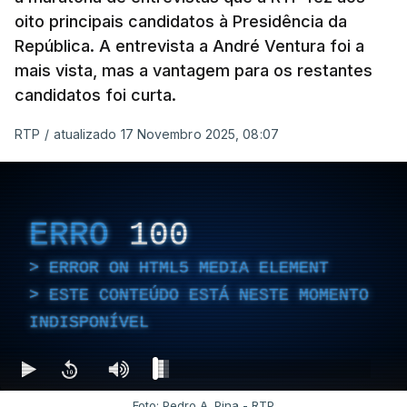
oito principais candidatos à Presidência da
República. A entrevista a André Ventura foi a
mais vista, mas a vantagem para os restantes
candidatos foi curta.
RTP
/
atualizado 17 Novembro 2025, 08:07
ERRO
100
ERROR ON HTML5 MEDIA ELEMENT
ESTE CONTEÚDO ESTÁ NESTE MOMENTO
INDISPONÍVEL
Foto: Pedro A. Pina - RTP