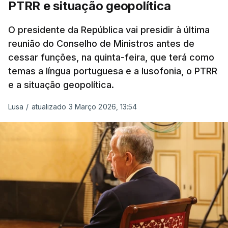
PTRR e situação geopolítica
Reserva Tática do Comandante da Força da
NATO no Kosovo, e, mais recentemente, na
O presidente da República vai presidir à última
MINUSCA, como 2.º comandante da Força
reunião do Conselho de Ministros antes de
Militar da ONU para a República Centro-
cessar funções, na quinta-feira, que terá como
Africana"
.
temas a língua portuguesa e a lusofonia, o PTRR
e a situação geopolítica.
"Foi ainda
chefe do Branch de Apoio às
Operações na Divisão de Operações,
Lusa
/
atualizado 3 Março 2026, 13:54
acumulando com presidente dos Grupos NATO
de Proteção da Força e de Operações
Psicológicas
, no Quartel-General do Comando
Supremo das Forças Aliadas na Europa (SHAPE),
em Mons, Bélgica", acrescenta-se.
O tenente-general Paulo Emanuel Maia
Pereira nasceu em Almeirim, no distrito de