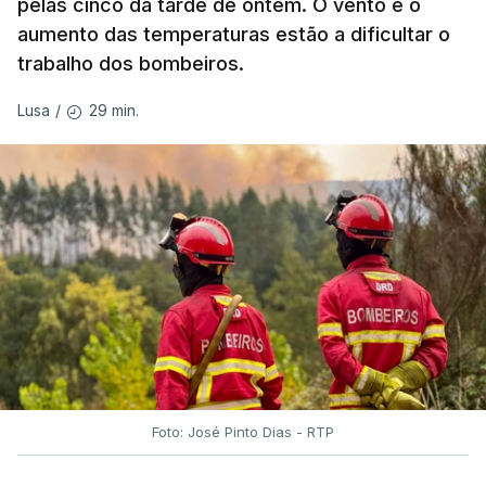
pelas cinco da tarde de ontem. O vento e o
aumento das temperaturas estão a dificultar o
trabalho dos bombeiros.
ERRO
100
ERROR ON HTML5 MEDIA ELEMENT
29 min.
Lusa
/
ESTE CONTEÚDO ESTÁ NESTE
MOMENTO INDISPONÍVEL
O Chega considerou "de uma enorme gravidade" a
decisão do Presidente da República
de enviar para
o Tribunal Constitucional o decreto sobre retorno
de estrangeiros, sustentando tratar-se de "uma
irresponsabilidade".
Foto: José Pinto Dias - RTP
Na sexta-feira, a Presidência da República