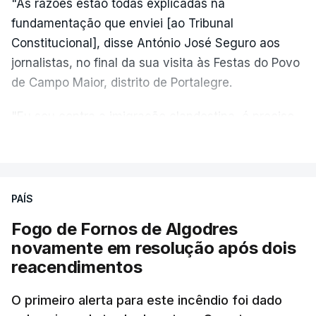
"As razões estão todas explicadas na
fundamentação que enviei [ao Tribunal
Constitucional], disse António José Seguro aos
jornalistas, no final da sua visita às Festas do Povo
de Campo Maior, distrito de Portalegre.
"Eu sou contra a imigração clandestina, é preciso
combater ferozmente a imigração ilegal,
VER MAIS
precisamos de regular a nossa imigração e
precisamos de defender as nossas fronteiras e
nada disto é incompatível com tratarmos com
PAÍS
dignidade as pessoas, designadamente menores e
Fogo de Fornos de Algodres
crianças", acrescentou.
novamente em resolução após dois
reacendimentos
António José Seguro mostrou dúvidas sobre se é
garantido o superior interesse da criança.
O primeiro alerta para este incêndio foi dado