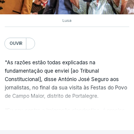
Lusa
OUVIR
"As razões estão todas explicadas na
fundamentação que enviei [ao Tribunal
Constitucional], disse António José Seguro aos
jornalistas, no final da sua visita às Festas do Povo
de Campo Maior, distrito de Portalegre.
"Eu sou contra a imigração clandestina, é preciso
combater ferozmente a imigração ilegal,
VER MAIS
precisamos de regular a nossa imigração e