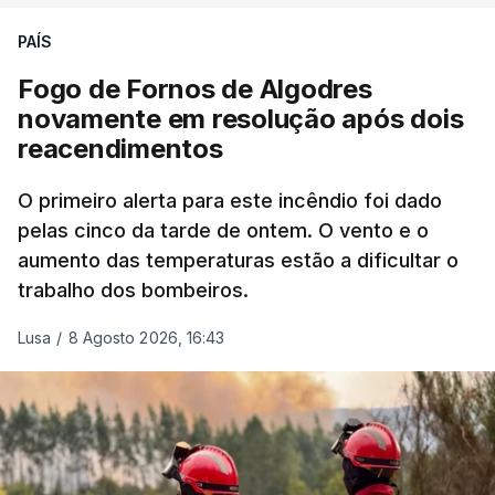
precisamos de defender as nossas fronteiras e
nada disto é incompatível com tratarmos com
PAÍS
dignidade as pessoas, designadamente menores e
Fogo de Fornos de Algodres
crianças", acrescentou.
novamente em resolução após dois
reacendimentos
António José Seguro mostrou dúvidas sobre se é
garantido o superior interesse da criança.
O primeiro alerta para este incêndio foi dado
pelas cinco da tarde de ontem. O vento e o
aumento das temperaturas estão a dificultar o
trabalho dos bombeiros.
ERRO
100
ERROR ON HTML5 MEDIA ELEMENT
Lusa
/
8 Agosto 2026, 16:43
ESTE CONTEÚDO ESTÁ NESTE
MOMENTO INDISPONÍVEL