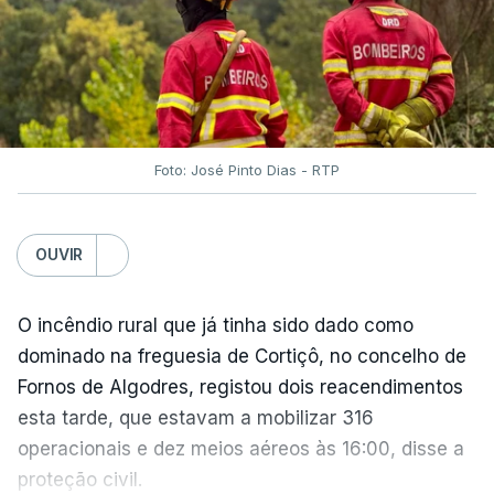
O Chega considerou "de uma enorme gravidade" a
decisão do Presidente da República
de enviar para
o Tribunal Constitucional o decreto sobre retorno
de estrangeiros, sustentando tratar-se de "uma
irresponsabilidade".
Foto: José Pinto Dias - RTP
Na sexta-feira, a Presidência da República
anunciou que
António José Seguro pediu ao
OUVIR
Tribunal Constitucional a fiscalização preventiva do
decreto
do parlamento sobre concessão de asilo,
detenção e retorno de estrangeiros, aprovado com
O incêndio rural que já tinha sido dado como
votos a favor de PSD, IL e CDS-PP e a abstenção
dominado na freguesia de Cortiçô, no concelho de
do Chega.
Fornos de Algodres, registou dois reacendimentos
esta tarde, que estavam a mobilizar 316
Na nota que acompanha esta decisão, o
operacionais e dez meios aéreos às 16:00, disse a
Presidente da República, apesar de considerar
proteção civil.