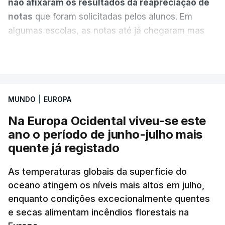
não afixaram os resultados da reapreciação de
notas
que foram solicitadas pelos alunos. Em
algumas escolas, as notas até já chegaram mas
alguns erros estão a atrasar a afixação das notas.
VER MAIS
Uma das escolas é o Liceu Camões, em Lisboa.
Uma equipa de reportagem da RTP confirmou que
MUNDO
|
EUROPA
tinha chegado o resultado de
14 reapreciações de
exames, mas ainda não tinham sido afixados.
Na Europa Ocidental viveu-se este
ano o período de junho-julho mais
Alguns encarregados de educação e alunos foram
quente já registado
até à escola para ver o resultado mas ainda não
tinha sido divulgado. Alguns pais apontam
As temperaturas globais da superfície do
oceano atingem os níveis mais altos em julho,
incorreções e aguardam a atualização na
enquanto condições excecionalmente quentes
plataforma Inovar.
e secas alimentam incêndios florestais na