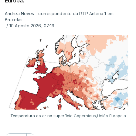
Europa.
Andrea Neves - correspondente da RTP Antena 1 em
ERRO
100
Bruxelas
ERROR ON HTML5 MEDIA ELEMENT
/
10 Agosto 2026, 07:19
ESTE CONTEÚDO ESTÁ NESTE
MOMENTO INDISPONÍVEL
Já a norte, na Escola Secundária de Rio Tinto, uma
outra equipa de reportagem confirmou que
há
mais de 100 pedidos de reapreciação de notas
que aguardam a divulgação.
Temperatura do ar na superfície
Copernicus,União Europeia
Os resultados chegaram a ser enviados à escola
depois da meia-noite desta segunda-feira, mais
concretamente à 0h47, no entanto, ao início da