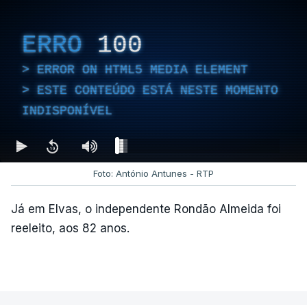
ESTE CONTEÚDO ESTÁ NESTE
ERRO
100
MOMENTO INDISPONÍVEL
ERROR ON HTML5 MEDIA ELEMENT
ESTE CONTEÚDO ESTÁ NESTE MOMENTO
No último fim de semana, o secretário-geral do
INDISPONÍVEL
PCP
não deu como fechado
o apuramento de
votos.
Foto: António Antunes - RTP
c/ Lusa
Já em Elvas, o independente Rondão Almeida foi
reeleito, aos 82 anos.
ARTIGOS RELACIONADOS
Autárquicas. Chega vence
CDU por três votos e