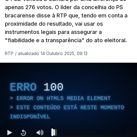
apenas 276 votos. O líder da concelhia do PS
bracarense disse à RTP que, tendo em conta a
proximidade do resultado, vai usar os
instrumentos legais para assegurar a
"fiabilidade e a transparência" do ato eleitoral.
RTP
/
atualizado 14 Outubro 2025, 09:13
ERRO
100
ERROR ON HTML5 MEDIA ELEMENT
ESTE CONTEÚDO ESTÁ NESTE MOMENTO
INDISPONÍVEL