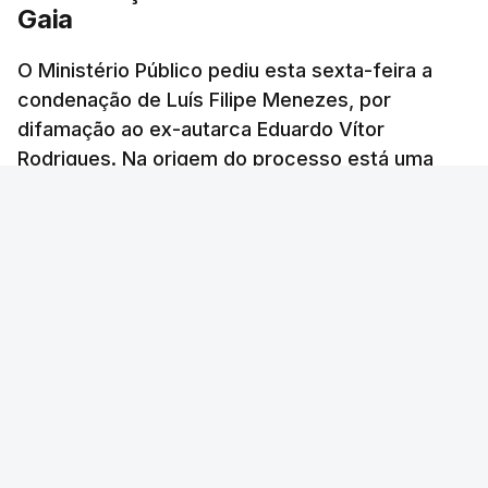
Gaia
O Ministério Público pediu esta sexta-feira a
condenação de Luís Filipe Menezes, por
difamação ao ex-autarca Eduardo Vítor
Rodrigues. Na origem do processo está uma
publicação de outubro de 2023 no Facebook,
onde Menezes acusava Rodrigues de ter
interferido num processo de licenciamento de
um terreno e o apontava como "mandante" de
"criminosas cambalhotas".
RTP
/
atualizado 17 Outubro 2025, 14:26
ERRO
100