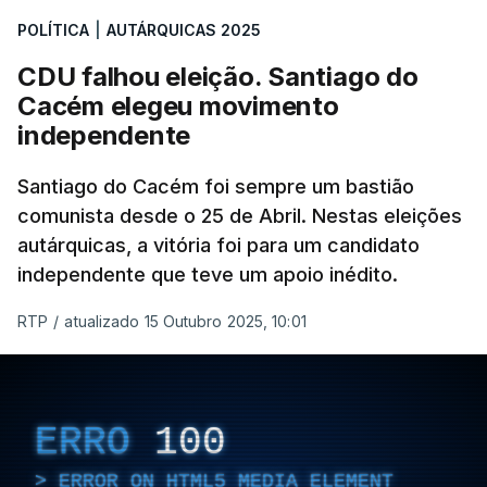
confirma dois vereadores
POLÍTICA
|
AUTÁRQUICAS 2025
em Lisboa
atualizado 18 Outubro 2025, 21:48
CDU falhou eleição. Santiago do
Cacém elegeu movimento
independente
Santiago do Cacém foi sempre um bastião
comunista desde o 25 de Abril. Nestas eleições
autárquicas, a vitória foi para um candidato
independente que teve um apoio inédito.
RTP
/
atualizado 15 Outubro 2025, 10:01
ERRO
100
ERROR ON HTML5 MEDIA ELEMENT