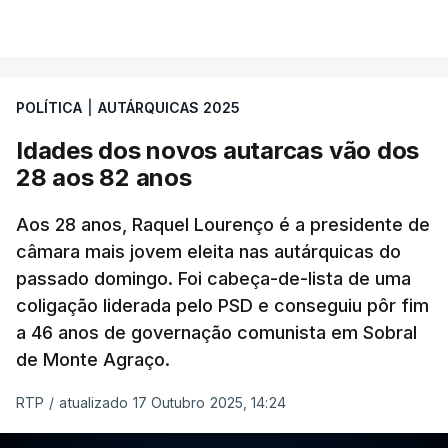
VER MAIS
coligação, que protesta ainda face a "uma
divergência de critérios, porque alguns votos nulos
de outras forças políticas foram considerados
POLÍTICA
|
AUTÁRQUICAS 2025
válidos pelo apuramento geral".
Idades dos novos autarcas vão dos
As explicações pela voz de Sofia Lisboa, da CDU,
28 aos 82 anos
que sublinha que este "é um processo normal". No
entanto, admite que "desta vez é diferente",
Aos 28 anos, Raquel Lourenço é a presidente de
porque a diferença de votos é "muito curta" e,
câmara mais jovem eleita nas autárquicas do
passado domingo. Foi cabeça-de-lista de uma
portanto, tem a "particularidade de decidir, (de)
coligação liderada pelo PSD e conseguiu pôr fim
poucos votos decidirem" a eleição de um vereador.
a 46 anos de governação comunista em Sobral
de Monte Agraço.
RTP
/
atualizado 17 Outubro 2025, 14:24
ERRO
100
ERROR ON HTML5 MEDIA ELEMENT