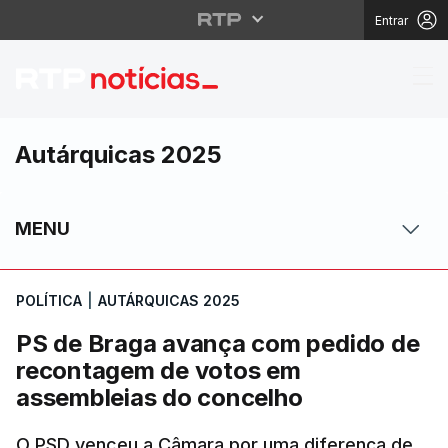
Entrar
PS de Braga avança c
Autárquicas 2025
MENU
POLÍTICA
|
AUTÁRQUICAS 2025
PS de Braga avança com pedido de
recontagem de votos em
assembleias do concelho
O PSD venceu a Câmara por uma diferença de