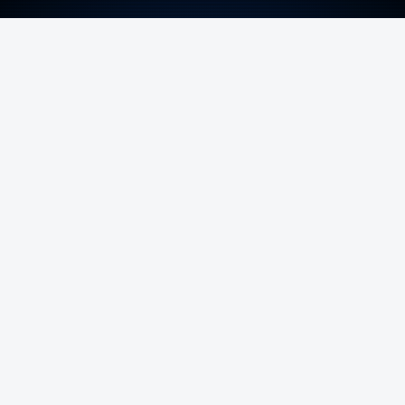
ERRO
100
ERROR ON HTML5 MEDIA ELEMENT
ESTE CONTEÚDO ESTÁ NESTE MOMENTO
INDISPONÍVEL
O temporal provocou também uma derrocada e
várias inundações.
Hoje há aviso laranja para as ilhas dos grupos
Central e Oriental.
Durante a noite e a manhã foram registadas 19 mil
VER MAIS