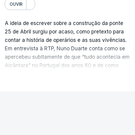
OUVIR
A ideia de escrever sobre a construção da ponte
25 de Abril surgiu por acaso, como pretexto para
contar a história de operários e as suas vivências.
Em entrevista à RTP, Nuno Duarte conta como se
apercebeu subitamente de que “tudo acontecia em
Alcântara” no Portugal dos anos 60 e de como
poderia incluir esta obra marcante na ficção. Hoje,
VER MAIS
quando passa pelo aço de cor avermelhada que
faz a ligação entre as duas margens do Tejo, sorri
e reconhece como a ponte mudou a sua vida de
PAÍS
forma inesperada, através da literatura.
Ponte 25 de Abril celebra seis
Em
“Pés de Barro”,
lê-se a história ficcionada de
décadas
como se produziu esta grande infraestrutura, à