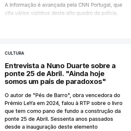
A informação é avançada pela CNN Portugal, que
cita vários vizinhos deste alto quadro da polícia.
VER MAIS
Foi o diretor financeiro, Álvaro Pires, que assumiu a
responsabilidade de sugerir as instalações da
Construbarcelos para acolher um atrelado
CULTURA
apreendido numa operação de droga.
Entrevista a Nuno Duarte sobre a
ponte 25 de Abril. "Ainda hoje
somos um país de paradoxos"
O autor de "Pés de Barro", obra vencedora do
Prémio LeYa em 2024, falou à RTP sobre o livro
que tem como pano de fundo a construção da
ponte 25 de Abril. Sessenta anos passados
desde a inauguração deste elemento