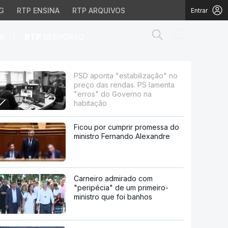
G
RTP ENSINA
RTP ARQUIVOS
Entrar
Abrir campo de
|
S
RTP
DESPORTO
rendas. PS lamenta "err
PSD aponta "estabilização" no
preço das rendas. PS lamenta
"erros" do Governo na
habitação
Ficou por cumprir promessa do
ministro Fernando Alexandre
Carneiro admirado com
"peripécia" de um primeiro-
ministro que foi banhos