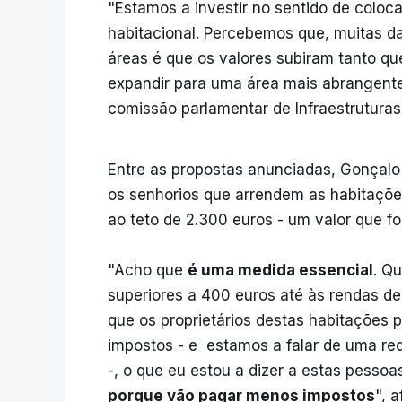
"Estamos a investir no sentido de coloc
habitacional. Percebemos que, muitas d
áreas é que os valores subiram tanto q
expandir para uma área mais abrangent
comissão parlamentar de Infraestruturas
ERRO
100
ERROR ON HTML5 MEDIA ELEMEN
Entre as propostas anunciadas, Gonçalo
os senhorios que arrendem as habitaçõe
ESTE CONTEÚDO ESTÁ NESTE MO
ao teto de 2.300 euros - um valor que foi
"Acho que
é uma medida essencial
. Q
superiores a 400 euros até às rendas d
que os proprietários destas habitações
impostos - e estamos a falar de uma r
-, o que eu estou a dizer a estas pesso
porque vão pagar menos impostos
", 