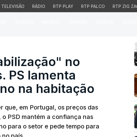
TELEVISÃO
RÁDIO
RTP PLAY
RTP PALCO
RTP ZIG ZA
026
EUROPA
MUNDO
OPINIÃO
VÍDEOS
ÁUDIO
lização" no preço das 
bilização" no
s. PS lamenta
rno na habitação
r que, em Portugal, os preços das
, o PSD mantém a confiança nas
o para o setor e pede tempo para
 no país.