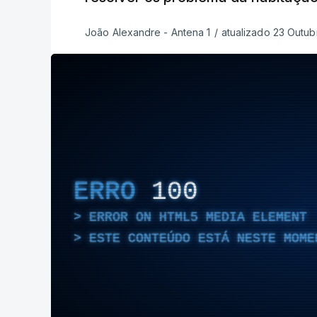
João Alexandre - Antena 1
/
atualizado 23 Outub
ERRO
100
ERROR ON HTML5 MEDIA ELEMENT
ESTE CONTEÚDO ESTÁ NESTE MOME