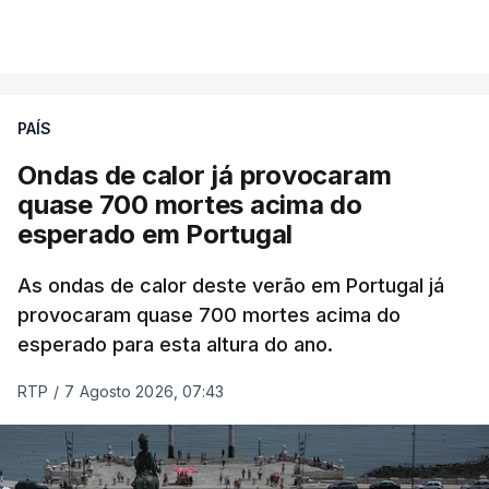
ERRO
100
VER MAIS
ERROR ON HTML5 MEDIA ELEMENT
ESTE CONTEÚDO ESTÁ NESTE
PAÍS
MOMENTO INDISPONÍVEL
Ondas de calor já provocaram
quase 700 mortes acima do
esperado em Portugal
Também em Coimbra, na escola secundária de
Avelar Brotero foram afixados à hora prevista os
As ondas de calor deste verão em Portugal já
resultados.
provocaram quase 700 mortes acima do
esperado para esta altura do ano.
As reapreciações da primeira fase dos exames
RTP
/
7 Agosto 2026, 07:43
devem sair durante a tarde.
A primeira fase de acesso ao ensino superior