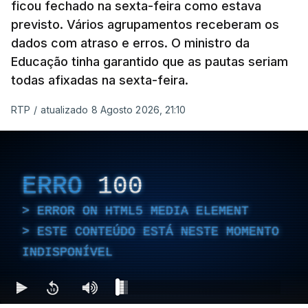
ficou fechado na sexta-feira como estava
previsto. Vários agrupamentos receberam os
dados com atraso e erros. O ministro da
Educação tinha garantido que as pautas seriam
todas afixadas na sexta-feira.
RTP
/
atualizado 8 Agosto 2026, 21:10
ERRO
100
ERROR ON HTML5 MEDIA ELEMENT
ESTE CONTEÚDO ESTÁ NESTE MOMENTO
INDISPONÍVEL