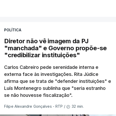
"Naturalmente que
nós ouvimos e
VER MAIS
compreendemos as observações que foram
feitas pelo presidente da República
. Mas, ao
mesmo tampo também
estamos a fazer nós
POLÍTICA
próprios um esforço muito grande nesta altura
para podermos atuar na prevenção e no
Diretor não vê imagem da PJ
combate aos incêndios
", afirmou Luís
"manchada" e Governo propõe-se
Montenegro em Fafe, à margem da inauguração de
"credibilizar instituições"
uma Loja do Cidadão.
Carlos Cabreiro pede serenidade interna e
externa face às investigações. Rita Júdice
No fim de semana, António José Seguro
afirma que se trata de "defender instituições" e
afirmou que tem transmitido a necessidade
Luís Montenegro sublinha que "seria estranho
de se melhorar "a prevenção e a capacidade
se não houvesse fiscalização".
de resposta” no combate aos incêndios e
lembrou que o relatório da Comissão Técnica
32 min.
Filipe Alexandre Gonçalves - RTP
/
Independente, que avaliou os incêndios de