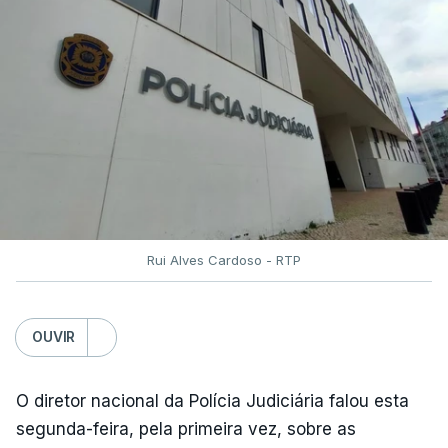
agosto do ano passado, conclui que “muito
ficou por fazer depois dos relatórios
anteriores, dos incêndios de 2017”.
Montenegro frisou ainda que
"este ano temos o
maior dispositivo especial de combater a
incêndios rurais de sempre"
e salientou as
parcerias com os países que colaboram no
Mecanismo Europeu de Proteção Civil.
Rui Alves Cardoso - RTP
ERRO
100
OUVIR
ERROR ON HTML5 MEDIA ELEMENT
O diretor nacional da Polícia Judiciária falou esta
ESTE CONTEÚDO ESTÁ NESTE
segunda-feira, pela primeira vez, sobre as
MOMENTO INDISPONÍVEL