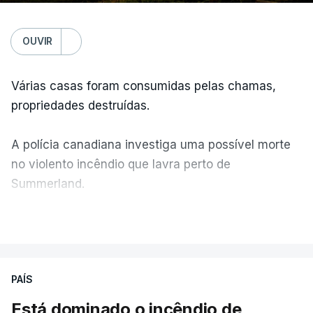
OUVIR
Várias casas foram consumidas pelas chamas,
propriedades destruídas.
A polícia canadiana investiga uma possível morte
no violento incêndio que lavra perto de
Summerland.
VER MAIS
Éum cenário de terror, descreve o primeiro-ministro
da Columbia Britânica, David Iby.
PAÍS
Está dominado o incêndio de
ERRO
100