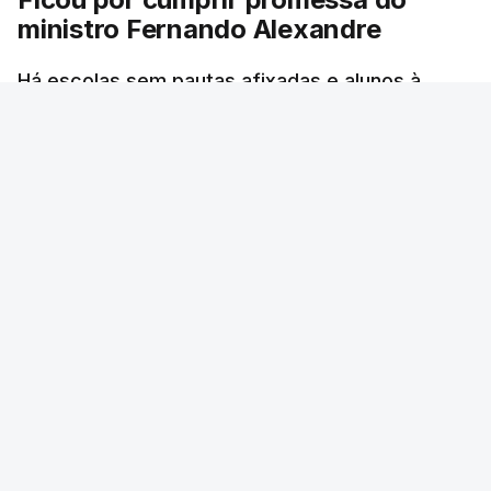
ministro Fernando Alexandre
Há escolas sem pautas afixadas e alunos à
espera das reapreciações. O processo não
ficou fechado na sexta-feira como estava
previsto. Vários agrupamentos receberam os
dados com atraso e erros. O ministro da
Educação tinha garantido que as pautas seriam
todas afixadas na sexta-feira.
RTP
/
atualizado 8 Agosto 2026, 21:10
ERRO
100
ERROR ON HTML5 MEDIA ELEMENT