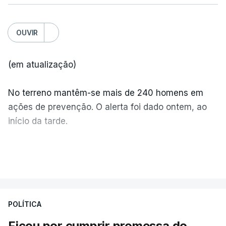
OUVIR
(em atualização)
No terreno mantêm-se mais de 240 homens em
ações de prevenção. O alerta foi dado ontem, ao
início da tarde.
Mais de 20 mil pessoas foram retiradas de casa
VER MAIS
por causa dos violentos incêndios no Canadá
POLÍTICA
Ficou por cumprir promessa do