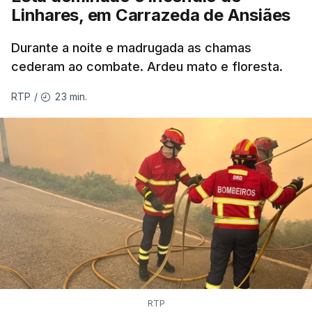
Linhares, em Carrazeda de Ansiães
ERROR ON HTML5 MEDIA ELEMENT
Durante a noite e madrugada as chamas
ESTE CONTEÚDO ESTÁ NESTE
cederam ao combate. Ardeu mato e floresta.
MOMENTO INDISPONÍVEL
23 min.
RTP
/
As autoridades canadianas estimam que vai levar
dias ou semanas para controlar o fogo. Mais de
dois mil operacionais estão no terreno no combate
às chamas.
RTP