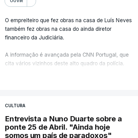
OUVIR
O empreiteiro que fez obras na casa de Luís Neves
também fez obras na casa do ainda diretor
financeiro da Judiciária.
A informação é avançada pela CNN Portugal, que
cita vários vizinhos deste alto quadro da polícia.
VER MAIS
Foi o diretor financeiro, Álvaro Pires, que assumiu a
responsabilidade de sugerir as instalações da
Construbarcelos para acolher um atrelado
CULTURA
apreendido numa operação de droga.
Entrevista a Nuno Duarte sobre a
ponte 25 de Abril. "Ainda hoje
somos um país de paradoxos"