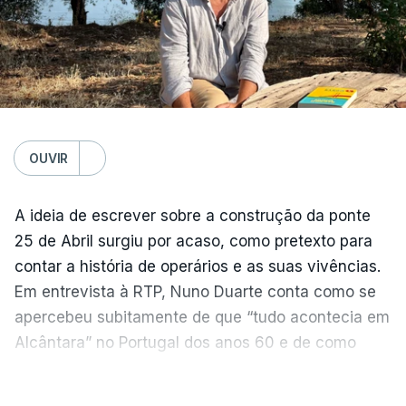
OUVIR
A ideia de escrever sobre a construção da ponte
25 de Abril surgiu por acaso, como pretexto para
contar a história de operários e as suas vivências.
Em entrevista à RTP, Nuno Duarte conta como se
apercebeu subitamente de que “tudo acontecia em
Alcântara” no Portugal dos anos 60 e de como
poderia incluir esta obra marcante na ficção. Hoje,
VER MAIS
quando passa pelo aço de cor avermelhada que