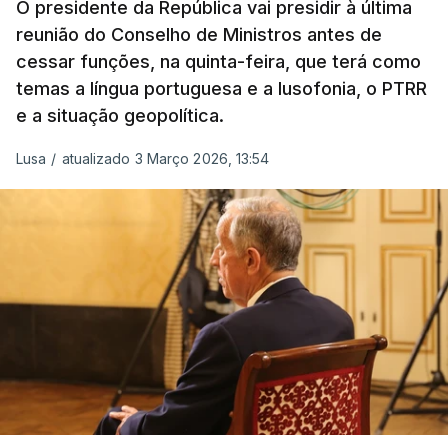
O presidente da República vai presidir à última
MINUSCA, como 2.º comandante da Força
reunião do Conselho de Ministros antes de
Militar da ONU para a República Centro-
cessar funções, na quinta-feira, que terá como
Africana"
.
temas a língua portuguesa e a lusofonia, o PTRR
e a situação geopolítica.
"Foi ainda
chefe do Branch de Apoio às
Operações na Divisão de Operações,
Lusa
/
atualizado 3 Março 2026, 13:54
acumulando com presidente dos Grupos NATO
de Proteção da Força e de Operações
Psicológicas
, no Quartel-General do Comando
Supremo das Forças Aliadas na Europa (SHAPE),
em Mons, Bélgica", acrescenta-se.
O tenente-general Paulo Emanuel Maia
Pereira nasceu em Almeirim, no distrito de
Santarém, em 16 de dezembro de 1963, e
terminou o Curso de Infantaria da Academia