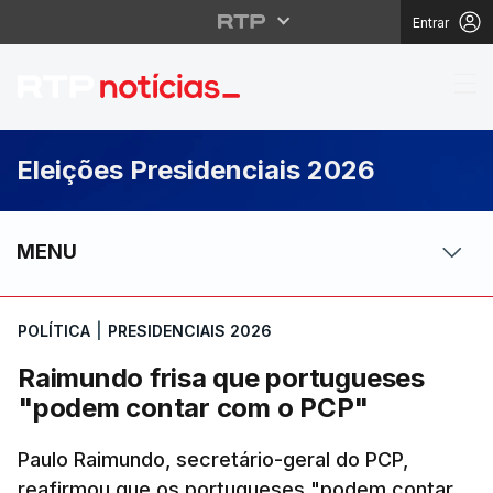
Entrar
Raimundo frisa que p
Eleições Presidenciais 2026
MENU
POLÍTICA
|
PRESIDENCIAIS 2026
Raimundo frisa que portugueses
"podem contar com o PCP"
Paulo Raimundo, secretário-geral do PCP,
reafirmou que os portugueses "podem contar