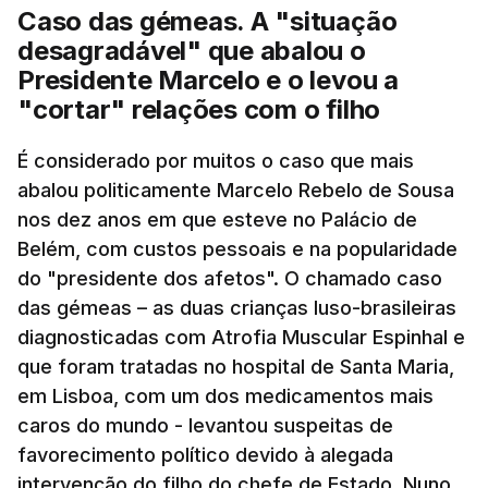
Caso das gémeas. A "situação
O novo presidente da República vai tomar posse
Marcelo vai cessar funções na próxima
desagradável" que abalou o
perante a Assembleia da República na próxima
segunda-feira, data em que o novo presidente
Presidente Marcelo e o levou a
segunda-feira, 09 de março, substituindo no cargo
da República, António José Seguro, tomará
"cortar" relações com o filho
Marcelo Rebelo de Sousa.
posse perante a Assembleia da República
.
É considerado por muitos o caso que mais
TÓPICOS
abalou politicamente Marcelo Rebelo de Sousa
O presidente da República já tinha
NATO Kosovo
,
MINUSCA
,
Psicológicas
,
nos dez anos em que esteve no Palácio de
Santarém
confirmado na sexta-feira, em Bruxelas, que
Belém, com custos pessoais e na popularidade
iria presidir a uma reunião do Conselho de
do "presidente dos afetos". O chamado caso
Ministros.
das gémeas – as duas crianças luso-brasileiras
diagnosticadas com Atrofia Muscular Espinhal e
que foram tratadas no hospital de Santa Maria,
Na altura, disse ser uma tradição o presidente da
em Lisboa, com um dos medicamentos mais
República presidir à última reunião do Conselho de
caros do mundo - levantou suspeitas de
Ministros quer quando ele próprio deixa o cargo,
favorecimento político devido à alegada
quer quando o primeiro-ministro cessa funções,
intervenção do filho do chefe de Estado, Nuno