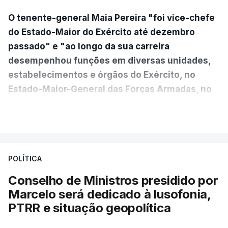
O tenente-general Maia Pereira "foi vice-chefe
do Estado-Maior do Exército até dezembro
passado" e "ao longo da sua carreira
desempenhou funções em diversas unidades,
estabelecimentos e órgãos do Exército, no
Estado-Maior-General das Forças Armadas, no
Ministério da Defesa Nacional e no
VER MAIS
estrangeiro"
, refere-se numa nota enviada à
agência Lusa pela assessoria do Presidente eleito.
Da sua experiência no terreno, é destacada a
POLÍTICA
participação "em duas missões no âmbito das
Conselho de Ministros presidido por
Forças Nacionais Destacadas, como
Marcelo será dedicado à lusofonia,
comandante do 2.º Batalhão Mecanizado, da
PTRR e situação geopolítica
Reserva Tática do Comandante da Força da
NATO no Kosovo, e, mais recentemente, na