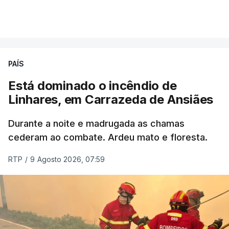
por cumprir.
VER MAIS
ERRO
100
PAÍS
ERROR ON HTML5 MEDIA ELEMENT
Está dominado o incêndio de
Linhares, em Carrazeda de Ansiães
ESTE CONTEÚDO ESTÁ NESTE
MOMENTO INDISPONÍVEL
Durante a noite e madrugada as chamas
cederam ao combate. Ardeu mato e floresta.
RTP
/
9 Agosto 2026, 07:59