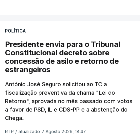
VER MAIS
António José Seguro entende que a reforma reúne
treze apoios sociais "num só" e pretende "tornar o
POLÍTICA
sistema mais simples, mais justo e transparente".
Presidente envia para o Tribunal
"Sempre que seja possível reduzir burocracias,
Constitucional decreto sobre
eliminar sobreposições e garantir que os apoios
concessão de asilo e retorno de
chegam a quem mais necessita, estaremos a dar
estrangeiros
um passo na direção certa", argumenta o
António José Seguro solicitou ao TC a
Presidente da República.
fiscalização preventiva da chama "Lei do
Retorno", aprovada no mês passado com votos
Assegurar que "ninguém é
a favor de PSD, IL e CDS-PP e a abstenção do
prejudicado"
Chega.
RTP
/
atualizado 7 Agosto 2026, 18:47