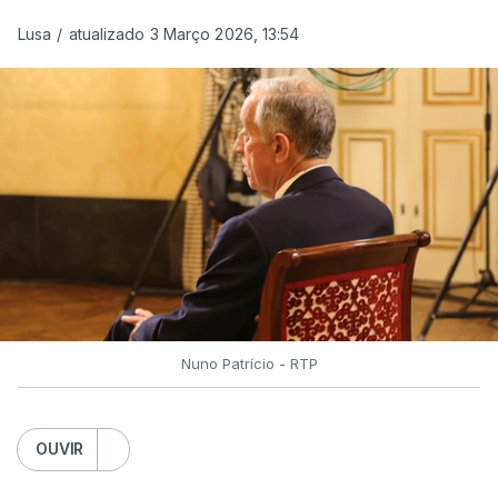
"Foi ainda
chefe do Branch de Apoio às
Operações na Divisão de Operações,
Lusa
/
atualizado 3 Março 2026, 13:54
acumulando com presidente dos Grupos NATO
de Proteção da Força e de Operações
Psicológicas
, no Quartel-General do Comando
Supremo das Forças Aliadas na Europa (SHAPE),
em Mons, Bélgica", acrescenta-se.
O tenente-general Paulo Emanuel Maia
Pereira nasceu em Almeirim, no distrito de
Santarém, em 16 de dezembro de 1963, e
terminou o Curso de Infantaria da Academia
Nuno Patrício - RTP
Militar em 1986.
OUVIR
"Está habilitado com o Curso de Infantaria da
Academia Militar, os cursos curriculares de