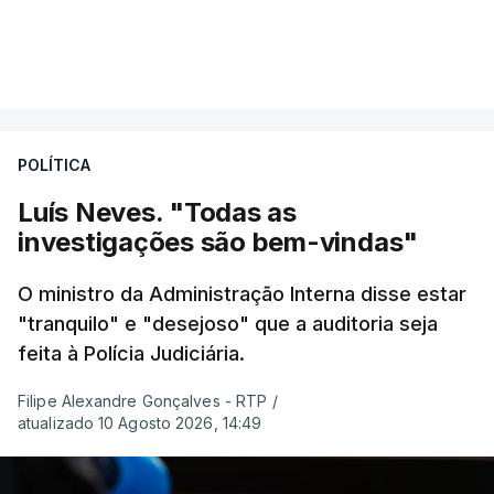
Em Manizales, outras duas pessoas morreram,
VER MAIS
segundo o presidente da Câmara, Jorge Eduardo
Rojas.
POLÍTICA
"A situação é crítica",
disse Mauricio Salazar em
entrevista à Rádio Caracol.
Luís Neves. "Todas as
investigações são bem-vindas"
Pelo menos 20 prédios desabaram na cidade de
Cali, com várias pessoas presas nos escombros,
O ministro da Administração Interna disse estar
disse o autarca Alejandro Eder à agência Reuters.
"tranquilo" e "desejoso" que a auditoria seja
feita à Polícia Judiciária.
O sismo, de magnitude 7,4 na escala de Richter,
Filipe Alexandre Gonçalves - RTP
/
segundo os Serviços Geológicos dos Estados
atualizado 10 Agosto 2026, 14:49
Unidos e da Colômbia, foi sentido às 7h34 locais
(13h34 em Lisboa) e teve o epicentro na localidade