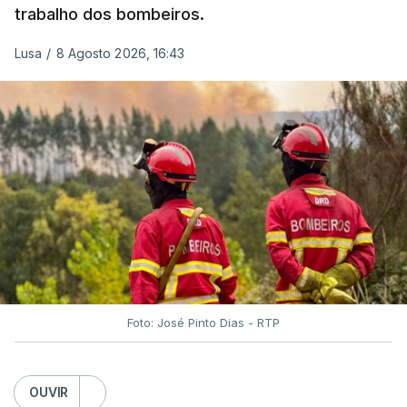
trabalho dos bombeiros.
ERRO
100
ERROR ON HTML5 MEDIA ELEMENT
Lusa
/
8 Agosto 2026, 16:43
ESTE CONTEÚDO ESTÁ NESTE
MOMENTO INDISPONÍVEL
O Chega considerou "de uma enorme gravidade" a
decisão do Presidente da República
de enviar para
o Tribunal Constitucional o decreto sobre retorno
de estrangeiros, sustentando tratar-se de "uma
irresponsabilidade".
Foto: José Pinto Dias - RTP
Na sexta-feira, a Presidência da República
anunciou que
António José Seguro pediu ao
OUVIR
Tribunal Constitucional a fiscalização preventiva do