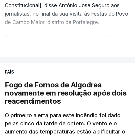
Constitucional], disse António José Seguro aos
jornalistas, no final da sua visita às Festas do Povo
de Campo Maior, distrito de Portalegre.
"Eu sou contra a imigração clandestina, é preciso
combater ferozmente a imigração ilegal,
VER MAIS
precisamos de regular a nossa imigração e
precisamos de defender as nossas fronteiras e
nada disto é incompatível com tratarmos com
PAÍS
dignidade as pessoas, designadamente menores e
Fogo de Fornos de Algodres
crianças", acrescentou.
novamente em resolução após dois
reacendimentos
António José Seguro mostrou dúvidas sobre se é
garantido o superior interesse da criança.
O primeiro alerta para este incêndio foi dado
pelas cinco da tarde de ontem. O vento e o
aumento das temperaturas estão a dificultar o