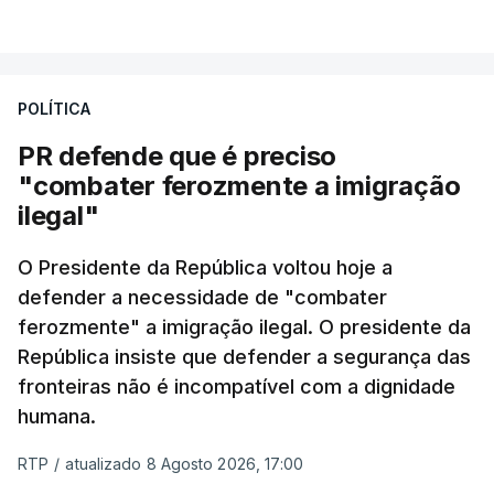
milhas náuticas ao largo de Sines.
VER MAIS
A apreensão aconteceu na tarde desta sexta-feira,
desencadeando uma ação de prevenção
POLÍTICA
desencadeada pela Polícia Judiciária, em
PR defende que é preciso
articulação com a Marinha, a Autoridade Marítima
"combater ferozmente a imigração
Nacional e a Força Aérea.
ilegal"
O ano de 2026 tem sido um ano de recordes: foi
O Presidente da República voltou hoje a
apreendida mais cocaína até ao momento de que
defender a necessidade de "combater
em todo o ano de 2025.
ferozmente" a imigração ilegal. O presidente da
A ação de prevenção visa a deteção em alto mar
República insiste que defender a segurança das
de embarcações de alta velocidade (EAV) que
fronteiras não é incompatível com a dignidade
humana.
utilizam a costa nacional para o tráfico de droga.
RTP
/
atualizado 8 Agosto 2026, 17:00
c/ Lusa