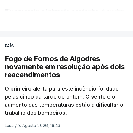
"Eu sou contra a imigração clandestina, é preciso
combater ferozmente a imigração ilegal,
VER MAIS
precisamos de regular a nossa imigração e
precisamos de defender as nossas fronteiras e
nada disto é incompatível com tratarmos com
PAÍS
dignidade as pessoas, designadamente menores e
Fogo de Fornos de Algodres
crianças", acrescentou.
novamente em resolução após dois
reacendimentos
António José Seguro mostrou dúvidas sobre se é
garantido o superior interesse da criança.
O primeiro alerta para este incêndio foi dado
pelas cinco da tarde de ontem. O vento e o
aumento das temperaturas estão a dificultar o
trabalho dos bombeiros.
ERRO
100
ERROR ON HTML5 MEDIA ELEMENT
Lusa
/
8 Agosto 2026, 16:43