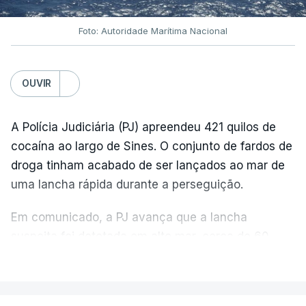
Foto: Autoridade Marítima Nacional
OUVIR
A Polícia Judiciária (PJ) apreendeu 421 quilos de
cocaína ao largo de Sines. O conjunto de fardos de
droga tinham acabado de ser lançados ao mar de
uma lancha rápida durante a perseguição.
Em comunicado, a PJ avança que a lancha
suspeita foi detetada em alto mar, cerca de 60
milhas náuticas ao largo de Sines.
VER MAIS
A apreensão aconteceu na tarde desta sexta-feira,