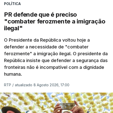
desencadeando uma ação de prevenção
POLÍTICA
desencadeada pela Polícia Judiciária, em
PR defende que é preciso
articulação com a Marinha, a Autoridade Marítima
"combater ferozmente a imigração
Nacional e a Força Aérea.
ilegal"
O ano de 2026 tem sido um ano de recordes: foi
O Presidente da República voltou hoje a
apreendida mais cocaína até ao momento de que
defender a necessidade de "combater
em todo o ano de 2025.
ferozmente" a imigração ilegal. O presidente da
A ação de prevenção visa a deteção em alto mar
República insiste que defender a segurança das
de embarcações de alta velocidade (EAV) que
fronteiras não é incompatível com a dignidade
humana.
utilizam a costa nacional para o tráfico de droga.
RTP
/
atualizado 8 Agosto 2026, 17:00
c/ Lusa