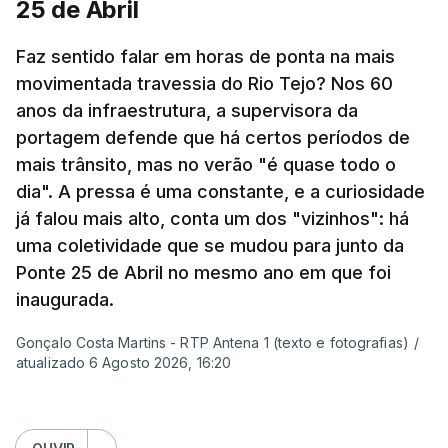
25 de Abril
Pergunta: O que é que o levou a querer escrever
Faz sentido falar em horas de ponta na mais
este livro? O que é que o inspirou? Porque é que
movimentada travessia do Rio Tejo? Nos 60
se interessou pela história da construção da
anos da infraestrutura, a supervisora da
ponte?
portagem defende que há certos períodos de
mais trânsito, mas no verão "é quase todo o
Resposta:
A ponte a mim sempre me fascinou
dia". A pressa é uma constante, e a curiosidade
muito porque é sinónimo de férias. Morava em
já falou mais alto, conta um dos "vizinhos": há
Sintra e na altura, há 40 anos, atravessar a ponte
uma coletividade que se mudou para junto da
para a outra margem era uma aventura. Portanto, a
Ponte 25 de Abril no mesmo ano em que foi
ponte sempre exerceu esse fascínio. Passar a
inaugurada.
ponte era passar para outro mundo. Normalmente,
Gonçalo Costa Martins - RTP Antena 1 (texto e fotografias)
/
um mundo de férias, uma coisa sempre boa.
atualizado 6 Agosto 2026, 16:20
O livro surgiu de histórias que se passavam num
quadro operário, portanto eu precisava de uma