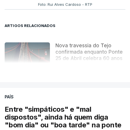
tornou indissociável da obra arquitetónica que
Foto: Rui Alves Cardoso - RTP
mudou para sempre a paisagem da capital.
ARTIGOS RELACIONADOS
Nova travessia do Tejo
confirmada enquanto Ponte
25 de Abril celebra 60 anos
atualizado 6 Agosto 2026, 13:02
VER MAIS
PAÍS
Entre "simpáticos" e "mal
dispostos", ainda há quem diga
"bom dia" ou "boa tarde" na ponte