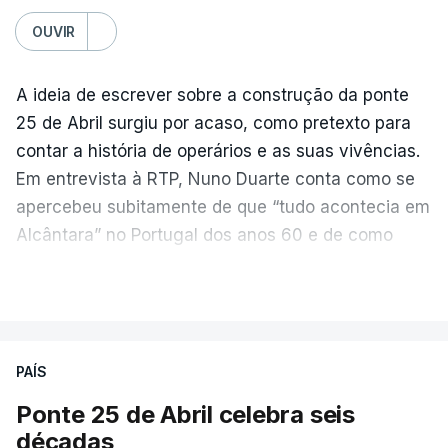
OUVIR
A ideia de escrever sobre a construção da ponte
25 de Abril surgiu por acaso, como pretexto para
contar a história de operários e as suas vivências.
Em entrevista à RTP, Nuno Duarte conta como se
apercebeu subitamente de que “tudo acontecia em
Alcântara” no Portugal dos anos 60 e de como
poderia incluir esta obra marcante na ficção. Hoje,
VER MAIS
quando passa pelo aço de cor avermelhada que
faz a ligação entre as duas margens do Tejo, sorri
e reconhece como a ponte mudou a sua vida de
PAÍS
forma inesperada, através da literatura.
Ponte 25 de Abril celebra seis
Em
“Pés de Barro”,
lê-se a história ficcionada de
décadas