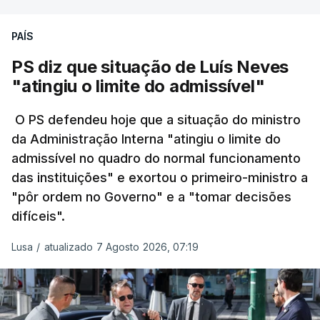
Só entre os dias 2 e 8 de Julho registaram-se mais
PAÍS
de 550 óbitos em excesso, um aumento de quase
30% em relação ao esperado.
PS diz que situação de Luís Neves
"atingiu o limite do admissível"
O PS defendeu hoje que a situação do ministro
da Administração Interna "atingiu o limite do
admissível no quadro do normal funcionamento
das instituições" e exortou o primeiro-ministro a
"pôr ordem no Governo" e a "tomar decisões
difíceis".
Lusa
/
atualizado 7 Agosto 2026, 07:19