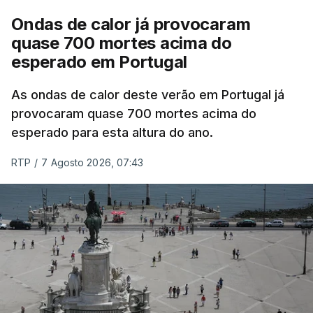
MOMENTO INDISPONÍVEL
Ondas de calor já provocaram
quase 700 mortes acima do
esperado em Portugal
Também em Coimbra, na escola secundária de
Avelar Brotero foram afixados à hora prevista os
As ondas de calor deste verão em Portugal já
resultados.
provocaram quase 700 mortes acima do
esperado para esta altura do ano.
As reapreciações da primeira fase dos exames
RTP
/
7 Agosto 2026, 07:43
devem sair durante a tarde.
A primeira fase de acesso ao ensino superior
terminou na quinta-feira. Mas o Governo decidiu
dar mais três dias aos cerca de 20 mil alunos que
pediram a revisão das provas.