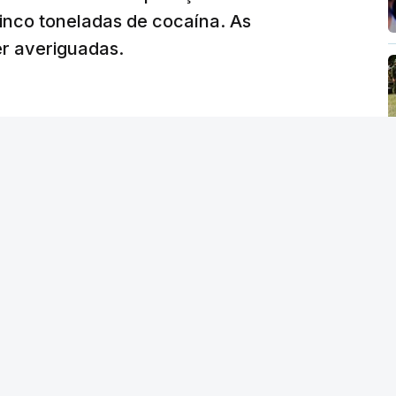
de reapreciação, ou os documentos que os
inco toneladas de cocaína. As
er averiguadas.
crático"
, sublinhou Cristina Mota, afirmando
e de trabalho, alguns docentes não
evido a documentação em falta.
tro da Educação, Fernando Alexandre, disse na
postas estavam classificadas e que o
de e tranquilidade".