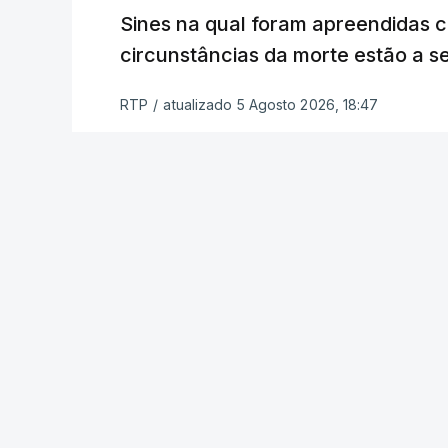
a alegação justificativa para o pedido 
Sines na qual foram apreendidas c
relatores devem preencher.
circunstâncias da morte estão a s
"Este é um processo muito mais buro
RTP
/
atualizado 5 Agosto 2026, 18:47
que, além do prazo apertado e do volum
conseguem concluir as reapreciações d
Quanto aos exames da 2.ª fase, o minis
segunda-feira que cerca de 97% das res
processo está a decorrer "com normalida
c/ Lusa