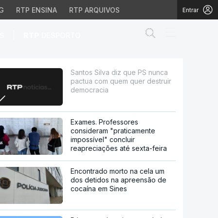
G
RTP ENSINA
RTP ARQUIVOS
Entrar
Abrir campo de
|
S
RTP
DESPORTO
m quem quer destruir de
Santos Silva diz que PS nunca
pactua com quem quer destruir
democracia
Exames. Professores
consideram "praticamente
impossível" concluir
reapreciações até sexta-feira
Encontrado morto na cela um
dos detidos na apreensão de
cocaína em Sines