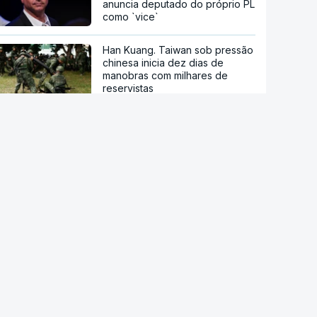
anuncia deputado do próprio PL
como `vice`
Han Kuang. Taiwan sob pressão
chinesa inicia dez dias de
manobras com milhares de
reservistas
Detenção de migrantes durante
Governo Trump nos EUA atinge
nível mais alto
Cada português produz por ano
500 quilos de lixo
INE revê em baixa crescimento
da riqueza das famílias entre
2020 e 2024 para 21%