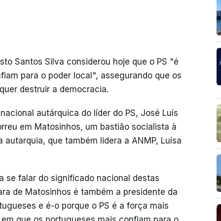
sto Santos Silva considerou hoje que o PS "é
fiam para o poder local", assegurando que os
uer destruir a democracia.
nacional autárquica do líder do PS, José Luís
orreu em Matosinhos, um bastião socialista à
da autarquia, que também lidera a ANMP, Luísa
 se falar do significado nacional destas
mara de Matosinhos é também a presidente da
tugueses e é-o porque o PS é a força mais
rça em que os portugueses mais confiam para o