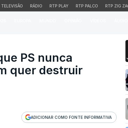
TELEVISÃO
RÁDIO
RTP PLAY
RTP PALCO
RTP ZIG ZA
026
EUROPA
MUNDO
OPINIÃO
VÍDEOS
ÁUDIO
que PS nunca pactua co
 que PS nunca
 quer destruir
ADICIONAR COMO FONTE INFORMATIVA