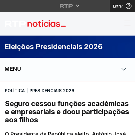
Entrar
Seguro cessou funções
Eleições Presidenciais 2026
MENU
POLÍTICA
|
PRESIDENCIAIS 2026
Seguro cessou funções académicas
e empresariais e doou participações
aos filhos
O Presidente da República eleito, António José