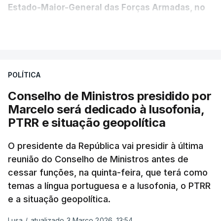
Estado-Maior-General das Forças Armadas, no
Ministério da Defesa Nacional e no
VER MAIS
estrangeiro"
, refere-se numa nota enviada à
agência Lusa pela assessoria do Presidente eleito.
Da sua experiência no terreno, é destacada a
POLÍTICA
participação "em duas missões no âmbito das
Conselho de Ministros presidido por
Forças Nacionais Destacadas, como
Marcelo será dedicado à lusofonia,
comandante do 2.º Batalhão Mecanizado, da
PTRR e situação geopolítica
Reserva Tática do Comandante da Força da
NATO no Kosovo, e, mais recentemente, na
O presidente da República vai presidir à última
MINUSCA, como 2.º comandante da Força
reunião do Conselho de Ministros antes de
Militar da ONU para a República Centro-
cessar funções, na quinta-feira, que terá como
Africana"
.
temas a língua portuguesa e a lusofonia, o PTRR
e a situação geopolítica.
"Foi ainda
chefe do Branch de Apoio às
Operações na Divisão de Operações,
Lusa
/
atualizado 3 Março 2026, 13:54