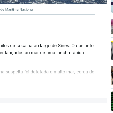
ade Marítima Nacional
quilos de cocaína ao largo de Sines. O conjunto
er lançados ao mar de uma lancha rápida
a suspeita foi detetada em alto mar, cerca de
ER MAIS
sexta-feira, desencadeando uma ação de
iciária, em articulação com a Marinha, a
Aérea.