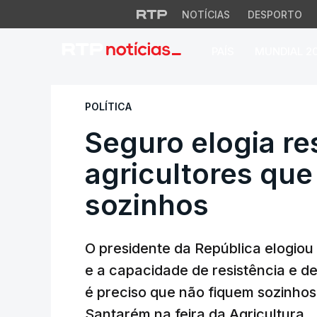
NOTÍCIAS
DESPORTO
PAÍS
MUNDIAL 2
Seguro elogia resi
POLÍTICA
Seguro elogia re
agricultores que
sozinhos
O presidente da República elogiou
e a capacidade de resistência e de
é preciso que não fiquem sozinho
Santarém na feira da Agricultura.