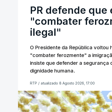
O ano de 2026 tem sido um ano de recor
PR defende que 
momento de que em todo o ano de 2025
"combater feroz
A ação de prevenção visa a deteção em
ilegal"
(EAV) que utilizam a costa nacional para 
c/ Lusa
O Presidente da República voltou 
"combater ferozmente" a imigração
insiste que defender a segurança 
dignidade humana.
RTP
/
atualizado 8 Agosto 2026, 17:00