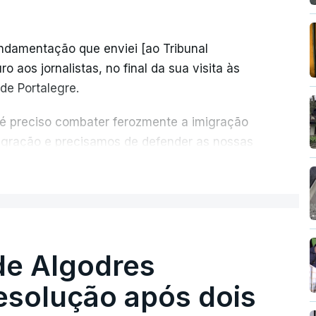
undamentação que enviei [ao Tribunal
o aos jornalistas, no final da sua visita às
de Portalegre.
 é preciso combater ferozmente a imigração
migração e precisamos de defender as nossas
com tratarmos com dignidade as pessoas,
ER MAIS
crescentou.
re se é garantido o superior interesse da
de Algodres
solução após dois