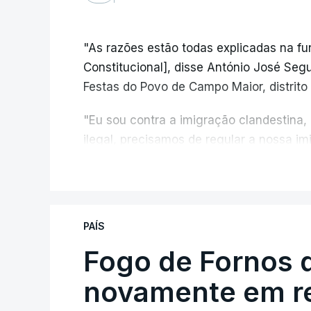
"As razões estão todas explicadas na f
Constitucional], disse António José Segur
Festas do Povo de Campo Maior, distrito 
"Eu sou contra a imigração clandestina,
ilegal, precisamos de regular a nossa i
fronteiras e nada disto é incompatível 
V
designadamente menores e crianças", a
António José Seguro mostrou dúvidas sob
PAÍS
criança.
Fogo de Fornos 
novamente em re