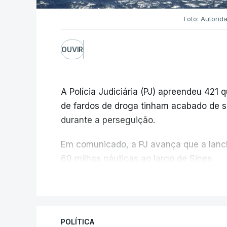
Foto: Autorid
OUVIR
A Polícia Judiciária (PJ) apreendeu 421 
de fardos de droga tinham acabado de s
durante a perseguição.
Em comunicado, a PJ avança que a lanch
60 milhas náuticas ao largo de Sines.
V
A apreensão aconteceu na tarde desta 
prevenção desencadeada pela Polícia Jud
Autoridade Marítima Nacional e a Força 
POLÍTICA