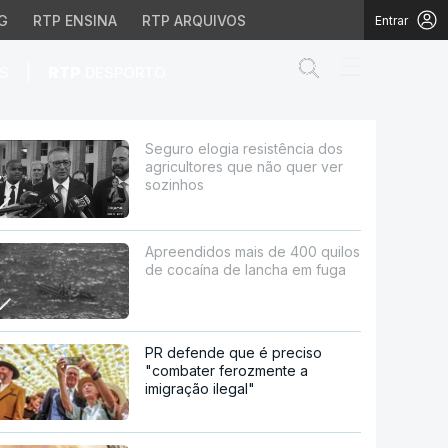
G
RTP ENSINA
RTP ARQUIVOS
Entrar
Abrir campo de
|
S
RTP
DESPORTO
s que não quer ver sozi
Seguro elogia resistência dos
agricultores que não quer ver
sozinhos
Apreendidos mais de 400 quilos
de cocaína de lancha em fuga
PR defende que é preciso
"combater ferozmente a
imigração ilegal"