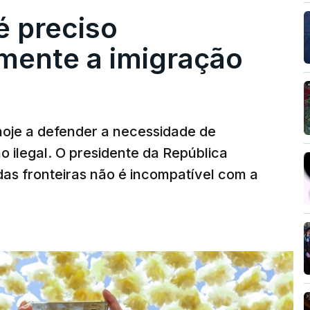
des: foi apreendida mais cocaína até ao
é preciso
.
mente a imigração
 alto mar de embarcações de alta velocidade
o tráfico de droga.
hoje a defender a necessidade de
 ilegal. O presidente da República
das fronteiras não é incompatível com a