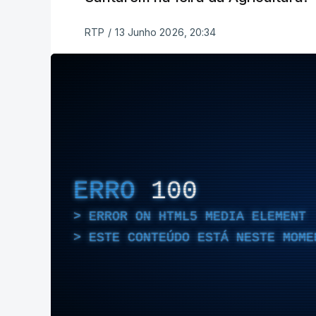
RTP
/
13 Junho 2026, 20:34
ERRO
100
ERROR ON HTML5 MEDIA ELEMENT
ESTE CONTEÚDO ESTÁ NESTE MOME