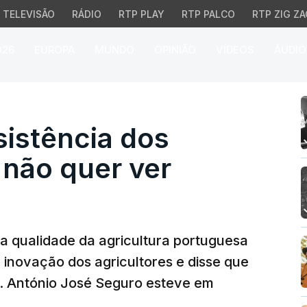
TELEVISÃO
RÁDIO
RTP PLAY
RTP PALCO
RTP ZIG ZA
026
EUROPA
MUNDO
OPINIÃO
VÍDEOS
ÁUDIO
stência dos agricultore
sistência dos
 não quer ver
 a qualidade da agricultura portuguesa
 inovação dos agricultores e disse que
s. António José Seguro esteve em