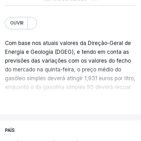
OUVIR
Com base nos atuais valores da Direção-Geral de
Energia e Geologia (DGEG), e tendo em conta as
previsões das variações com os valores do fecho
do mercado na quinta-feira, o preço médio do
gasóleo simples deverá atingir 1,931 euros por litro,
enquanto o da gasolina simples 95 deverá recuar
para 1,855 euros por litro.
VER MAIS
A média final só ficará fechada ao final do dia,
podendo ainda registar alterações em função da
evolução das cotações internacionais do petróleo,
PAÍS
e o custo final na bomba poderá variar conforme o