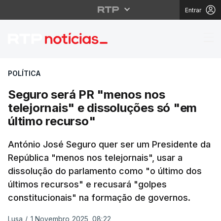
Entrar
Seguro será PR "menos
POLÍTICA
Seguro será PR "menos nos
telejornais" e dissoluções só "em
último recurso"
António José Seguro quer ser um Presidente da
República "menos nos telejornais", usar a
dissolução do parlamento como "o último dos
últimos recursos" e recusará "golpes
constitucionais" na formação de governos.
Lusa
/
1 Novembro 2025, 08:22