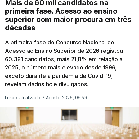
Mais de 60 mil candidatos na
posto de abastecimento, a marca e a localização.
primeira fase. Acesso ao ensino
superior com maior procura em três
A atualização do desconto do Imposto sobre os
décadas
Produtos Petrolíferos (ISP) também poderá
alterar os valores previstos.
A primeira fase do Concurso Nacional de
Acesso ao Ensino Superior de 2026 registou
O Governo comprometeu-se a aplicar uma redução
60.391 candidatos, mais 21,8% em relação a
extraordinária e temporária no ISP, sempre que se
2025, o número mais elevado desde 1996,
verifique um aumento do preço dos combustíveis
exceto durante a pandemia de Covid-19,
superior a 10 cêntimos, para mitigar a escalada de
revelam dados hoje divulgados.
preços.
Lusa
/
atualizado 7 Agosto 2026, 09:59
Depois de uma subida inicial devido à guerra no
Irão, à tensão geopolítica no Médio Oriente e ao
fecho do estreito de Ormuz, os preços dos
combustíveis desceram durante o cessar-fogo
entre Washington e Teerão.