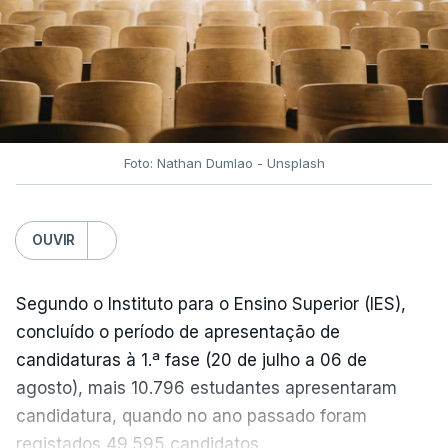
No entanto, com o retomar do conflito, as últimas
semanas têm sido marcadas por uma subida
acentuada, tendência que deverá ser revertida na
próxima semana.
Foto: Nathan Dumlao - Unsplash
c/Lusa
OUVIR
Segundo o Instituto para o Ensino Superior (IES),
concluído o período de apresentação de
candidaturas à 1.ª fase (20 de julho a 06 de
agosto), mais 10.796 estudantes apresentaram
candidatura, quando no ano passado foram
registados 49.595 candidatos.