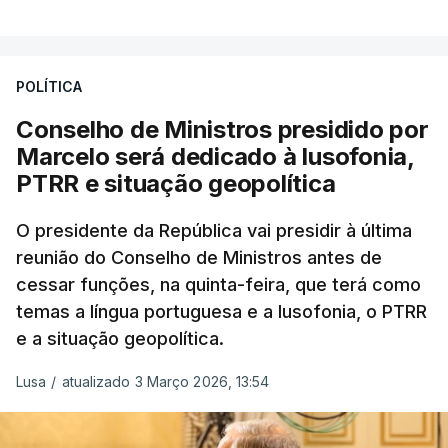
estrangeiro"
, refere-se numa nota enviada à
agência Lusa pela assessoria do Presidente eleito.
Da sua experiência no terreno, é destacada a
POLÍTICA
participação "em duas missões no âmbito das
Conselho de Ministros presidido por
Forças Nacionais Destacadas, como
Marcelo será dedicado à lusofonia,
comandante do 2.º Batalhão Mecanizado, da
PTRR e situação geopolítica
Reserva Tática do Comandante da Força da
NATO no Kosovo, e, mais recentemente, na
O presidente da República vai presidir à última
MINUSCA, como 2.º comandante da Força
reunião do Conselho de Ministros antes de
Militar da ONU para a República Centro-
cessar funções, na quinta-feira, que terá como
Africana"
.
temas a língua portuguesa e a lusofonia, o PTRR
e a situação geopolítica.
"Foi ainda
chefe do Branch de Apoio às
Operações na Divisão de Operações,
Lusa
/
atualizado 3 Março 2026, 13:54
acumulando com presidente dos Grupos NATO
de Proteção da Força e de Operações