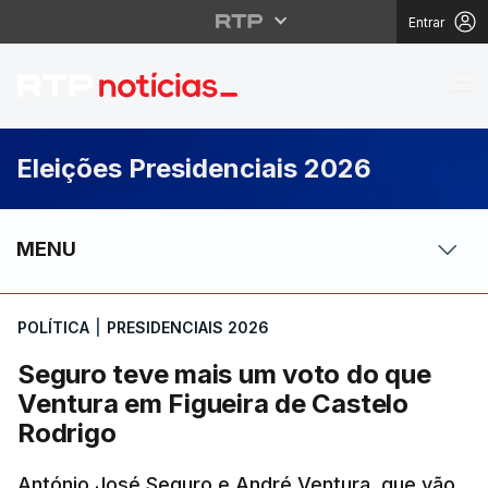
Entrar
Seguro teve mais um v
Eleições Presidenciais 2026
MENU
POLÍTICA
|
PRESIDENCIAIS 2026
Seguro teve mais um voto do que
Ventura em Figueira de Castelo
Rodrigo
António José Seguro e André Ventura, que vão