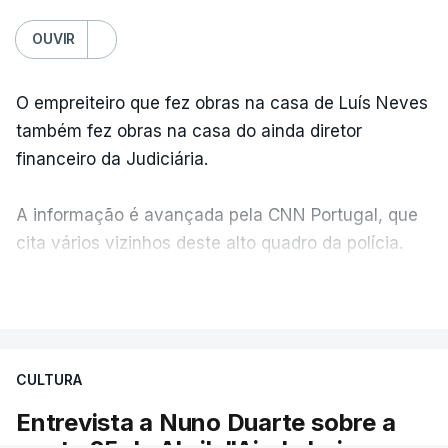
OUVIR
O empreiteiro que fez obras na casa de Luís Neves
também fez obras na casa do ainda diretor
financeiro da Judiciária.
A informação é avançada pela CNN Portugal, que
cita vários vizinhos deste alto quadro da polícia.
VER MAIS
Foi o diretor financeiro, Álvaro Pires, que assumiu a
responsabilidade de sugerir as instalações da
Construbarcelos para acolher um atrelado
CULTURA
apreendido numa operação de droga.
Entrevista a Nuno Duarte sobre a