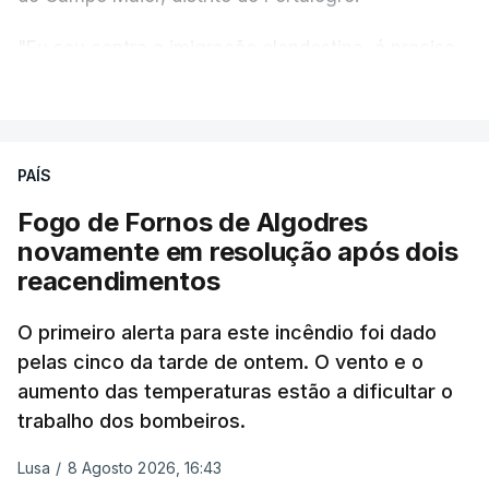
"Eu sou contra a imigração clandestina, é preciso
combater ferozmente a imigração ilegal,
VER MAIS
precisamos de regular a nossa imigração e
precisamos de defender as nossas fronteiras e
nada disto é incompatível com tratarmos com
PAÍS
dignidade as pessoas, designadamente menores e
Fogo de Fornos de Algodres
crianças", acrescentou.
novamente em resolução após dois
reacendimentos
António José Seguro mostrou dúvidas sobre se é
garantido o superior interesse da criança.
O primeiro alerta para este incêndio foi dado
pelas cinco da tarde de ontem. O vento e o
aumento das temperaturas estão a dificultar o
trabalho dos bombeiros.
ERRO
100
ERROR ON HTML5 MEDIA ELEMENT
Lusa
/
8 Agosto 2026, 16:43