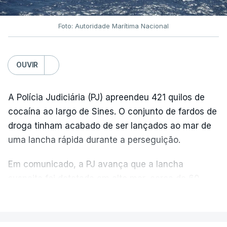
Foto: Autoridade Marítima Nacional
OUVIR
A Polícia Judiciária (PJ) apreendeu 421 quilos de
cocaína ao largo de Sines. O conjunto de fardos de
droga tinham acabado de ser lançados ao mar de
uma lancha rápida durante a perseguição.
Em comunicado, a PJ avança que a lancha
suspeita foi detetada em alto mar, cerca de 60
milhas náuticas ao largo de Sines.
VER MAIS
A apreensão aconteceu na tarde desta sexta-feira,