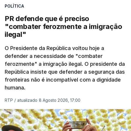
desencadeando uma ação de prevenção
POLÍTICA
desencadeada pela Polícia Judiciária, em
PR defende que é preciso
articulação com a Marinha, a Autoridade Marítima
"combater ferozmente a imigração
Nacional e a Força Aérea.
ilegal"
O ano de 2026 tem sido um ano de recordes: foi
O Presidente da República voltou hoje a
apreendida mais cocaína até ao momento de que
defender a necessidade de "combater
em todo o ano de 2025.
ferozmente" a imigração ilegal. O presidente da
A ação de prevenção visa a deteção em alto mar
República insiste que defender a segurança das
de embarcações de alta velocidade (EAV) que
fronteiras não é incompatível com a dignidade
humana.
utilizam a costa nacional para o tráfico de droga.
RTP
/
atualizado 8 Agosto 2026, 17:00
c/ Lusa