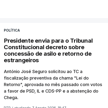
essa reforma específica".
VER MAIS
António José Seguro entende que a reforma reúne
treze apoios sociais "num só" e pretende "tornar o
POLÍTICA
sistema mais simples, mais justo e transparente".
Presidente envia para o Tribunal
"Sempre que seja possível reduzir burocracias,
Constitucional decreto sobre
eliminar sobreposições e garantir que os apoios
concessão de asilo e retorno de
chegam a quem mais necessita, estaremos a dar
estrangeiros
um passo na direção certa", argumenta o
António José Seguro solicitou ao TC a
Presidente da República.
fiscalização preventiva da chama "Lei do
Retorno", aprovada no mês passado com votos
Assegurar que "ninguém é
a favor de PSD, IL e CDS-PP e a abstenção do
prejudicado"
Chega.
RTP
/
atualizado 7 Agosto 2026, 18:47