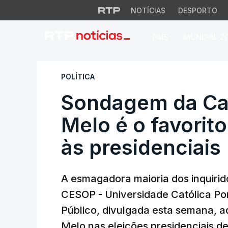
NOTÍCIAS
DESPORTO
PAÍS
MUNDIAL 2
Sondagem da Católi
POLÍTICA
Sondagem da Cat
Melo é o favorit
às presidenciais
A esmagadora maioria dos inquiri
CESOP - Universidade Católica Po
Público
, divulgada esta semana, a
Melo nas eleições presidenciais d