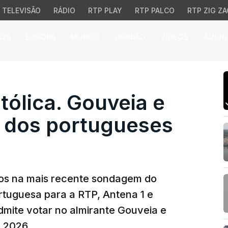
TELEVISÃO
RÁDIO
RTP PLAY
RTP PALCO
RTP ZIG ZA
026
EUROPA
MUNDO
OPINIÃO
VÍDEOS
ÁUDIO
ca. Gouveia e Melo é o
ólica. Gouveia e
o dos portugueses
dos na mais recente sondagem do
rtuguesa para a RTP, Antena 1 e
dmite votar no almirante Gouveia e
e 2026.