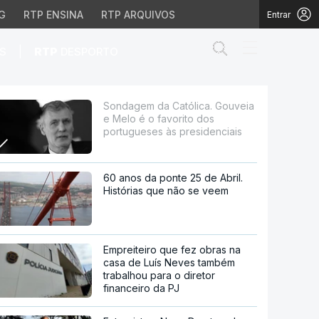
G
RTP ENSINA
RTP ARQUIVOS
Entrar
Abrir campo de
|
S
RTP
DESPORTO
 favorito dos portugues
Sondagem da Católica. Gouveia
e Melo é o favorito dos
portugueses às presidenciais
60 anos da ponte 25 de Abril.
Histórias que não se veem
Empreiteiro que fez obras na
casa de Luís Neves também
trabalhou para o diretor
financeiro da PJ