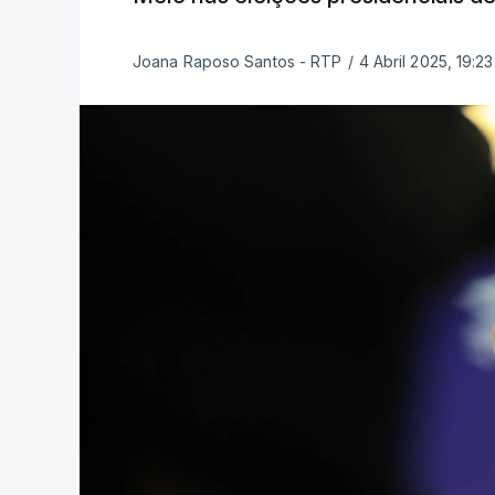
Joana Raposo Santos - RTP
/
4 Abril 2025, 19:23