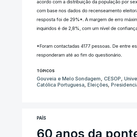
acordo com a distribuição da população por se
com base nos dados do recenseamento eleitoral 
resposta foi de 29%*. A margem de erro máxim
inquiridos é de 2,8%, com um nível de confian
*Foram contactadas 4177 pessoas. De entre est
responderam até ao fim do questionário.
TÓPICOS
Gouveia e Melo Sondagem
,
CESOP
,
Univ
Católica Portuguesa
,
Eleições
,
Presidenci
PAÍS
60 anos da ponte