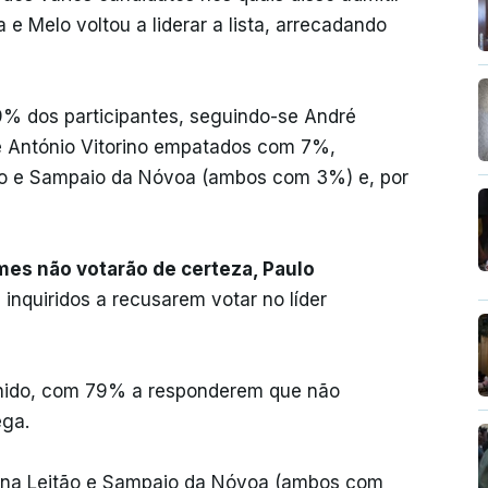
 e Melo voltou a liderar a lista, arrecadando
9% dos participantes, seguindo-se André
 António Vitorino empatados com 7%,
ão e Sampaio da Nóvoa (ambos com 3%) e, por
es não votarão de certeza, Paulo
inquiridos a recusarem votar no líder
lhido, com 79% a responderem que não
ega.
iana Leitão e Sampaio da Nóvoa (ambos com