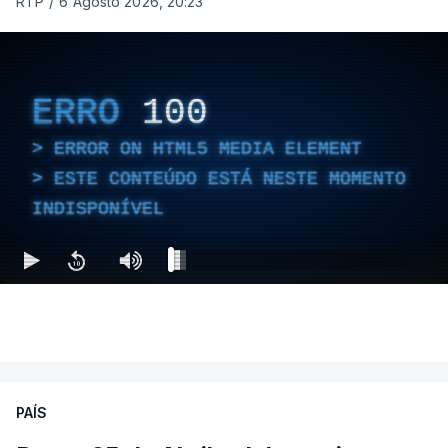
RTP
/
6 Agosto 2026, 20:23
ERRO
100
ERROR ON HTML5 MEDIA ELEMENT
ESTE CONTEÚDO ESTÁ NESTE MOMENTO
INDISPONÍVEL
PAÍS