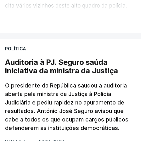
cita vários vizinhos deste alto quadro da polícia.
VER MAIS
Foi o diretor financeiro, Álvaro Pires, que assumiu a
responsabilidade de sugerir as instalações da
Construbarcelos para acolher um atrelado
POLÍTICA
apreendido numa operação de droga.
Auditoria à PJ. Seguro saúda
iniciativa da ministra da Justiça
O presidente da República saudou a auditoria
aberta pela ministra da Justiça à Polícia
Judiciária e pediu rapidez no apuramento de
resultados. António José Seguro avisou que
cabe a todos os que ocupam cargos públicos
defenderem as instituições democráticas.