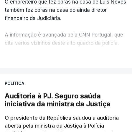
O empreiteiro que fez obras na casa de Luís Neves
também fez obras na casa do ainda diretor
financeiro da Judiciária.
A informação é avançada pela CNN Portugal, que
cita vários vizinhos deste alto quadro da polícia.
VER MAIS
Foi o diretor financeiro, Álvaro Pires, que assumiu a
responsabilidade de sugerir as instalações da
Construbarcelos para acolher um atrelado
POLÍTICA
apreendido numa operação de droga.
Auditoria à PJ. Seguro saúda
iniciativa da ministra da Justiça
O presidente da República saudou a auditoria
aberta pela ministra da Justiça à Polícia