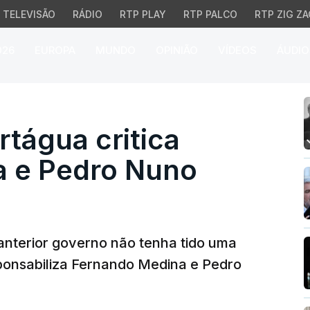
TELEVISÃO
RÁDIO
RTP PLAY
RTP PALCO
RTP ZIG ZA
026
EUROPA
MUNDO
OPINIÃO
VÍDEOS
ÁUDIO
água critica Fernando 
tágua critica
a e Pedro Nuno
nterior governo não tenha tido uma
sponsabiliza Fernando Medina e Pedro