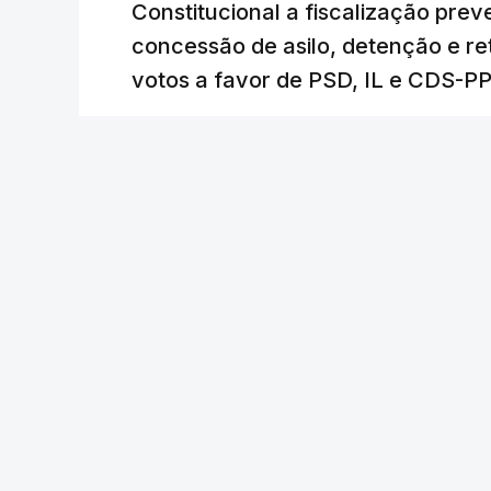
Constitucional a fiscalização pre
concessão de asilo, detenção e r
votos a favor de PSD, IL e CDS-P
RTP
/
cerca de uma hora