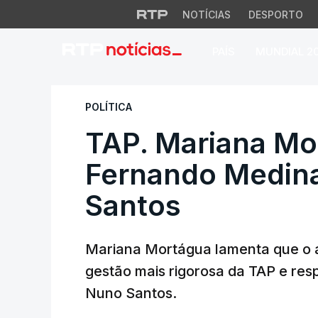
NOTÍCIAS
DESPORTO
PAÍS
MUNDIAL 2
TAP. Mariana Mort
POLÍTICA
TAP. Mariana Mor
Fernando Medin
Santos
Mariana Mortágua lamenta que o a
gestão mais rigorosa da TAP e re
Nuno Santos.