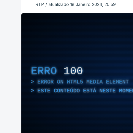
RTP
/
atualizado 18 Janeiro 2024, 20:59
ERRO
100
ERROR ON HTML5 MEDIA ELEMENT
ESTE CONTEÚDO ESTÁ NESTE MOME