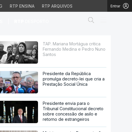
G
RTP ENSINA
RTP ARQUIVOS
Entrar
Abrir campo de
|
S
RTP
DESPORTO
Medina e Pedro Nuno Sa
TAP. Mariana Mortágua critica
Fernando Medina e Pedro Nuno
Santos
Presidente da República
promulga decreto-lei que cria a
Prestação Social Única
Presidente envia para o
Tribunal Constitucional decreto
sobre concessão de asilo e
retorno de estrangeiros