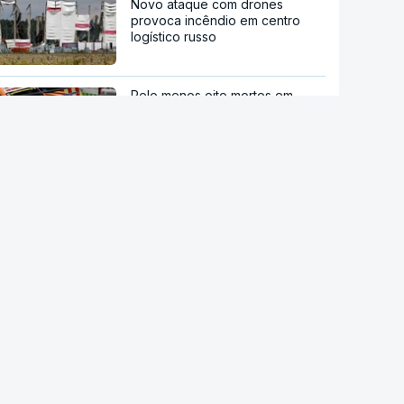
Novo ataque com drones
provoca incêndio em centro
logístico russo
Pelo menos oito mortos em
ataque em escola secundária
perto de Banguecoque
Acordo de Meca. Arábia
Saudita, Paquistão e Turquia
assinam pacto de defesa mútua
Pelo menos 11 civis feridos em
ataque Huthi na Arábia Saudita
Trump nega escassez de armas
nos EUA