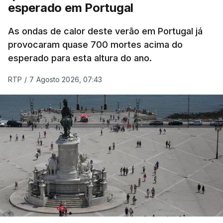
esperado em Portugal
Também em Coimbra, na escola secundária de
Avelar Brotero foram afixados à hora prevista os
As ondas de calor deste verão em Portugal já
resultados.
provocaram quase 700 mortes acima do
esperado para esta altura do ano.
As reapreciações da primeira fase dos exames
RTP
/
7 Agosto 2026, 07:43
devem sair durante a tarde.
A primeira fase de acesso ao ensino superior
terminou na quinta-feira. Mas o Governo decidiu
dar mais três dias aos cerca de 20 mil alunos que
pediram a revisão das provas.