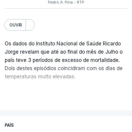
Pedro A. Pina - RTP
OUVIR
Os dados do Instituto Nacional de Saúde Ricardo
Jorge revelam que até ao final do mês de Julho o
país teve 3 períodos de excesso de mortalidade.
Dois destes episódios coincidiram com os dias de
temperaturas muito elevadas.
As pessoas com mais de 75 anos e com vários
VER MAIS
problemas de saúde foram as mais afetadas.
Só entre os dias 2 e 8 de Julho registaram-se mais
PAÍS
de 550 óbitos em excesso, um aumento de quase