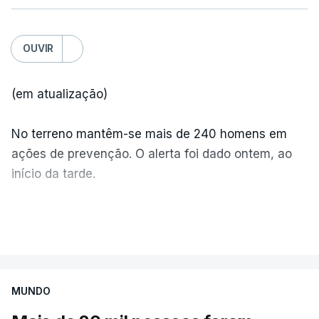
OUVIR
(em atualização)
No terreno mantêm-se mais de 240 homens em
ações de prevenção. O alerta foi dado ontem, ao
início da tarde.
Mais de 20 mil pessoas foram retiradas de casa
VER MAIS
por causa dos violentos incêndios no Canadá
MUNDO