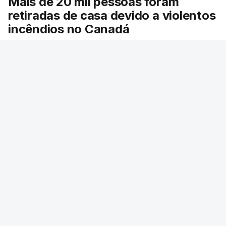
Mais de 20 mil pessoas foram
retiradas de casa devido a violentos
incêndios no Canadá
Milhares de pessoas têm ordem de evacuação.
O governo da província declarou o estado de
emergência por causa de dezenas de incêndios
florestais que estão descontrolados.
39 min.
RTP
/