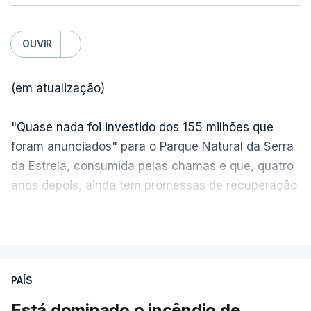
OUVIR
(em atualização)
"Quase nada foi investido dos 155 milhões que
foram anunciados" para o Parque Natural da Serra
da Estrela, consumida pelas chamas e que, quatro
anos depois, ainda tem promessas de recuperação
por cumprir.
VER MAIS
ERRO
100
PAÍS
ERROR ON HTML5 MEDIA ELEMENT
Está dominado o incêndio de