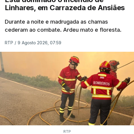
Linhares, em Carrazeda de Ansiães
ESTE CONTEÚDO ESTÁ NESTE
MOMENTO INDISPONÍVEL
Durante a noite e madrugada as chamas
cederam ao combate. Ardeu mato e floresta.
RTP
/
9 Agosto 2026, 07:59
RTP