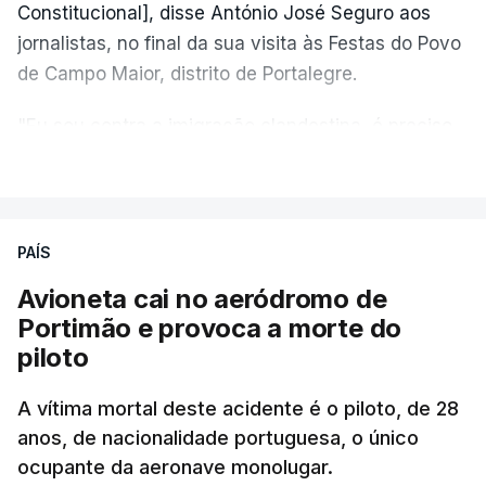
Constitucional], disse António José Seguro aos
jornalistas, no final da sua visita às Festas do Povo
de Campo Maior, distrito de Portalegre.
"Eu sou contra a imigração clandestina, é preciso
combater ferozmente a imigração ilegal,
VER MAIS
precisamos de regular a nossa imigração e
precisamos de defender as nossas fronteiras e
nada disto é incompatível com tratarmos com
PAÍS
dignidade as pessoas, designadamente menores e
Avioneta cai no aeródromo de
crianças", acrescentou.
Portimão e provoca a morte do
piloto
António José Seguro mostrou dúvidas sobre se é
garantido o superior interesse da criança.
A vítima mortal deste acidente é o piloto, de 28
anos, de nacionalidade portuguesa, o único
ocupante da aeronave monolugar.