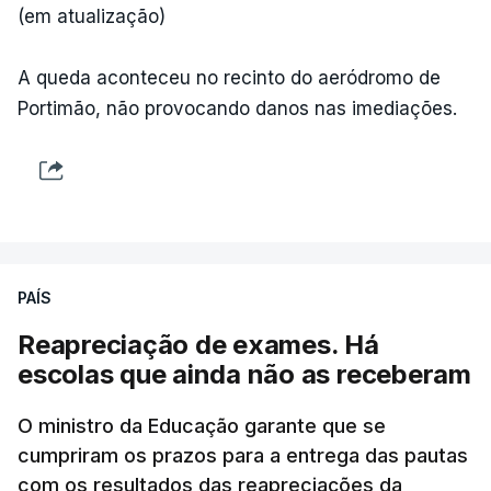
decreto
do parlamento sobre concessão de asilo,
(em atualização)
detenção e retorno de estrangeiros, aprovado com
votos a favor de PSD, IL e CDS-PP e a abstenção
A queda aconteceu no recinto do aeródromo de
do Chega.
Portimão, não provocando danos nas imediações.
Na nota que acompanha esta decisão, o
Presidente da República, apesar de considerar
necessário combater a imigração ilegal e garantir a
defesa das fronteiras portuguesas, argumenta que
isso "não é incompatível com a dignidade
PAÍS
humana".
Reapreciação de exames. Há
O decreto, que visa assegurar a execução de
escolas que ainda não as receberam
regulamentos e transpor diretivas da União
Europeia, contém alterações ao regime de
O ministro da Educação garante que se
acolhimento de estrangeiros ou apátridas em
cumpriram os prazos para a entrega das pautas
com os resultados das reapreciações da
centros de instalação temporária, ao regime