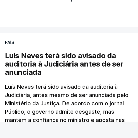
ARTIGOS RELACIONADOS
PAÍS
Luís Neves terá sido avisado da
"Lei do Retorno".
auditoria à Judiciária antes de ser
Comunidades estrangeiras
anunciada
em Portugal apoiam decisão
de Seguro
Luís Neves terá sido avisado da auditoria à
atualizado 8 Agosto 2026, 13:36
Judiciária, antes mesmo de ser anunciada pelo
Ministério da Justiça. De acordo com o jornal
"Lei do Retorno". Chega
Público, o governo admite desgaste, mas
considera envio para TC do
mantém a confiança no ministro e aposta nas
diploma "tipo de atos
políticos irresponsáveis"
investigações para preservar a PJ.
8 Agosto 2026, 10:04