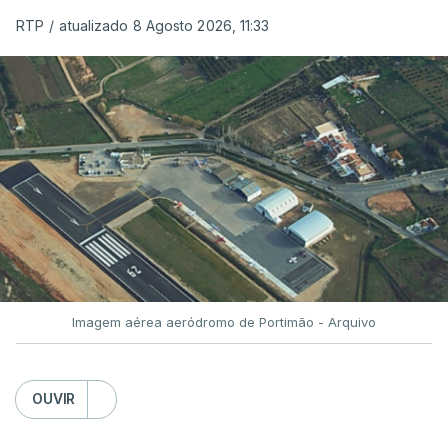
ERRO
100
RTP
/
atualizado 8 Agosto 2026, 11:33
ERROR ON HTML5 MEDIA ELEMENT
ESTE CONTEÚDO ESTÁ NESTE
MOMENTO INDISPONÍVEL
O Chega considerou "de uma enorme gravidade" a
decisão do Presidente da República
de enviar para
o Tribunal Constitucional o decreto sobre retorno
de estrangeiros, sustentando tratar-se de "uma
Imagem aérea aeródromo de Portimão - Arquivo
irresponsabilidade".
Na sexta-feira, a Presidência da República
OUVIR
anunciou que
António José Seguro pediu ao
Tribunal Constitucional a fiscalização preventiva do