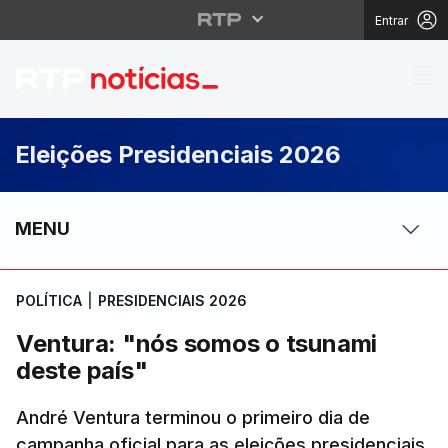
Entrar
Ventura: "nós somos o
Eleições Presidenciais 2026
MENU
POLÍTICA
|
PRESIDENCIAIS 2026
Ventura: "nós somos o tsunami
deste país"
André Ventura terminou o primeiro dia de
campanha oficial para as eleições presidenciais