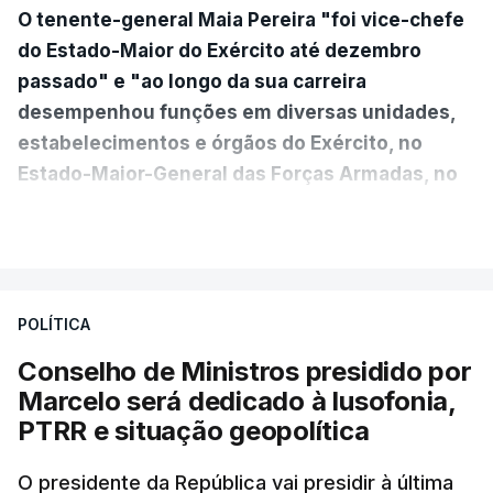
O tenente-general Maia Pereira "foi vice-chefe
do Estado-Maior do Exército até dezembro
passado" e "ao longo da sua carreira
desempenhou funções em diversas unidades,
estabelecimentos e órgãos do Exército, no
Estado-Maior-General das Forças Armadas, no
Ministério da Defesa Nacional e no
VER MAIS
estrangeiro"
, refere-se numa nota enviada à
agência Lusa pela assessoria do Presidente eleito.
Da sua experiência no terreno, é destacada a
POLÍTICA
participação "em duas missões no âmbito das
Conselho de Ministros presidido por
Forças Nacionais Destacadas, como
Marcelo será dedicado à lusofonia,
comandante do 2.º Batalhão Mecanizado, da
PTRR e situação geopolítica
Reserva Tática do Comandante da Força da
NATO no Kosovo, e, mais recentemente, na
O presidente da República vai presidir à última