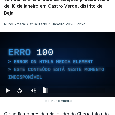
de 18 de janeiro em Castro Verde, distrito de
Beja.
Nuno Amaral
/
atualizado 4 Janeiro 2026, 21:52
ERRO
100
ERROR ON HTML5 MEDIA ELEMENT
ESTE CONTEÚDO ESTÁ NESTE MOMENTO
INDISPONÍVEL
Foto: Nuno Amaral
O candidato presidencial e líder do Chega falou do