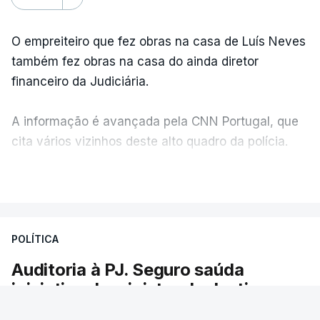
O empreiteiro que fez obras na casa de Luís Neves
também fez obras na casa do ainda diretor
financeiro da Judiciária.
A informação é avançada pela CNN Portugal, que
cita vários vizinhos deste alto quadro da polícia.
VER MAIS
Foi o diretor financeiro, Álvaro Pires, que assumiu a
responsabilidade de sugerir as instalações da
Construbarcelos para acolher um atrelado
POLÍTICA
apreendido numa operação de droga.
Auditoria à PJ. Seguro saúda
iniciativa da ministra da Justiça