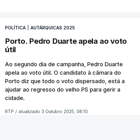
Lisboa” e “Por ti, Lisboa” obtivessem entre seis a
oito mandatos. O Chega elegeria dois vereadores e
a CDU ficaria muito provavelmente com um, com a
POLÍTICA
|
AUTÁRQUICAS 2025
possibilidade de chegar a dois.
Porto. Pedro Duarte apela ao voto
útil
Quando questionados sobre quem acham que
vai ganhar a corrida à Câmara de Lisboa, os
Ao segundo dia de campanha, Pedro Duarte
entrevistados não são tão indecisos e a maioria
apela ao voto útil. O candidato à câmara do
(51%) concorda que será Carlos Moedas.
Porto diz que todo o voto dispersado, está a
Apenas 19% votou em Alexandra Leitão.
ajudar ao regresso do velho PS para gerir a
cidade.
Inquiridos dão nota “suficiente” a
RTP
/
atualizado 3 Outubro 2025, 08:10
Moedas