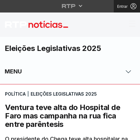
Entrar
Ventura teve alta do H
Eleições Legislativas 2025
MENU
POLÍTICA
|
ELEIÇÕES LEGISLATIVAS 2025
Ventura teve alta do Hospital de
Faro mas campanha na rua fica
entre parêntesis
O presidente do Chega teve alta hospitalar na