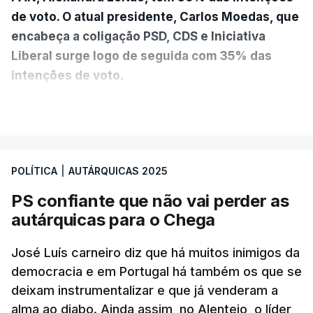
de voto. O atual presidente, Carlos Moedas, que
encabeça a coligação PSD, CDS e Iniciativa
Liberal surge logo de seguida com 35% das
intenções de voto.
VER MAIS
A diferença é mínima e traduz-se num empate
técnico por se encontrar dentro da margem de
erro. A hipótese de uma maioria absoluta parece
POLÍTICA
|
AUTÁRQUICAS 2025
estar, assim, afastada na Câmara da capital.
PS confiante que não vai perder as
O Chega surge como terceira força política
autárquicas para o Chega
(12%) e a CDU como quarta (8%).
A quinta força
política nesta sondagem é a “Democrática Aliança
José Luís carneiro diz que há muitos inimigos da
- Coligação PPM/PTP”. “Este é um resultado que
democracia e em Portugal há também os que se
deixam instrumentalizar e que já venderam a
causa surpresa e merece ser destacado”, lê-se no
alma ao diabo. Ainda assim, no Alentejo, o líder
relatório, que ressalva que pode ser consequência