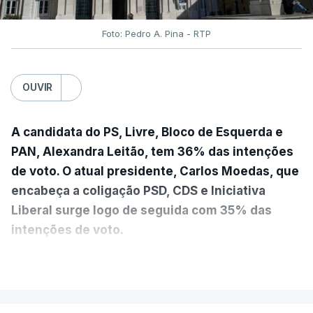
Foto: Pedro A. Pina - RTP
OUVIR
A candidata do PS, Livre, Bloco de Esquerda e
PAN, Alexandra Leitão, tem 36% das intenções
de voto. O atual presidente, Carlos Moedas, que
encabeça a coligação PSD, CDS e Iniciativa
Liberal surge logo de seguida com 35% das
intenções de voto.
VER MAIS
A diferença é mínima e traduz-se num empate
técnico por se encontrar dentro da margem de
erro. A hipótese de uma maioria absoluta parece