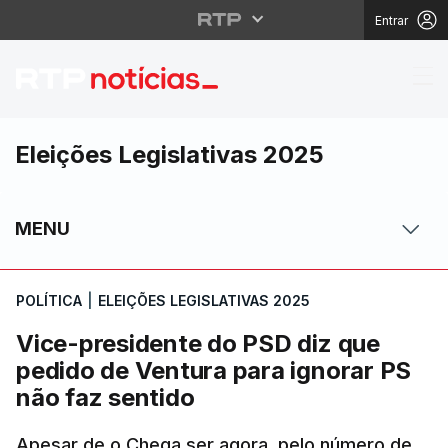
Entrar
Vice-presidente do PS
Eleições Legislativas 2025
MENU
POLÍTICA
|
ELEIÇÕES LEGISLATIVAS 2025
Vice-presidente do PSD diz que
pedido de Ventura para ignorar PS
não faz sentido
Apesar de o Chega ser agora, pelo número de