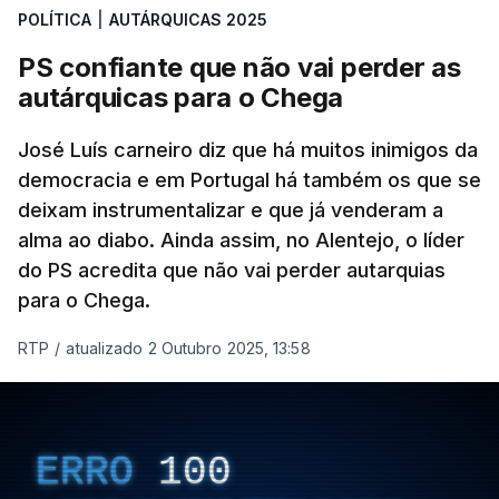
POLÍTICA
|
AUTÁRQUICAS 2025
estar, assim, afastada na Câmara da capital.
PS confiante que não vai perder as
O Chega surge como terceira força política
autárquicas para o Chega
(12%) e a CDU como quarta (8%).
A quinta força
política nesta sondagem é a “Democrática Aliança
José Luís carneiro diz que há muitos inimigos da
- Coligação PPM/PTP”. “Este é um resultado que
democracia e em Portugal há também os que se
deixam instrumentalizar e que já venderam a
causa surpresa e merece ser destacado”, lê-se no
alma ao diabo. Ainda assim, no Alentejo, o líder
relatório, que ressalva que pode ser consequência
do PS acredita que não vai perder autarquias
de um engano dos participantes que fizeram
para o Chega.
confusão entre “Democrática Aliança” e “Aliança
Democrática”.
RTP
/
atualizado 2 Outubro 2025, 13:58
Caso tenha sido engano, o CESOP- Católica diz
que “a ordem dos lugares cimeiros desta
sondagem será a inversa”, uma vez que a
ERRO
100
maioria destes eleitores votou AD nas