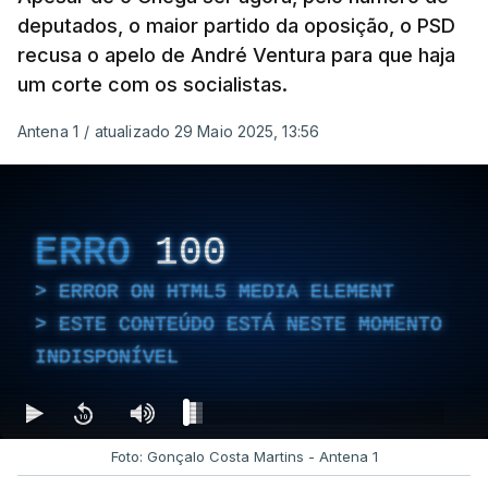
deputados, o maior partido da oposição, o PSD
recusa o apelo de André Ventura para que haja
um corte com os socialistas.
Antena 1
/
atualizado 29 Maio 2025, 13:56
ERRO
100
ERROR ON HTML5 MEDIA ELEMENT
ESTE CONTEÚDO ESTÁ NESTE MOMENTO
INDISPONÍVEL
Foto: Gonçalo Costa Martins - Antena 1