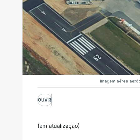
Imagem aérea aeród
OUVIR
(em atualização)