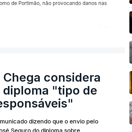
romo de Portimão, não provocando danos nas
ER MAIS
. Chega considera
 diploma "tipo de
responsáveis"
municado dizendo que o envio pelo
José Seguro do diploma sobre