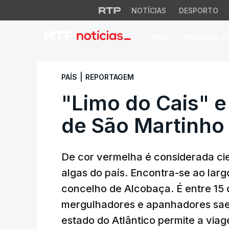
NOTÍCIAS
DESPORTO
PAÍS
MUNDIAL 2
"Limo do Cais" e a
|
PAÍS
REPORTAGEM
"Limo do Cais" e 
de São Martinho
De cor vermelha é considerada c
algas do país. Encontra-se ao larg
concelho de Alcobaça. É entre 15 
mergulhadores e apanhadores sae
estado do Atlântico permite a via