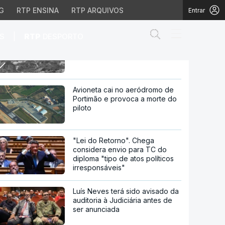
G
RTP ENSINA
RTP ARQUIVOS
Entrar
Abrir campo de
|
S
RTP
DESPORTO
"Limo do Cais" e a utilização da
alga de São Martinho do Porto
ão Martinho do Porto
Avioneta cai no aeródromo de
Portimão e provoca a morte do
piloto
"Lei do Retorno". Chega
considera envio para TC do
diploma "tipo de atos políticos
irresponsáveis"
Luís Neves terá sido avisado da
auditoria à Judiciária antes de
ser anunciada