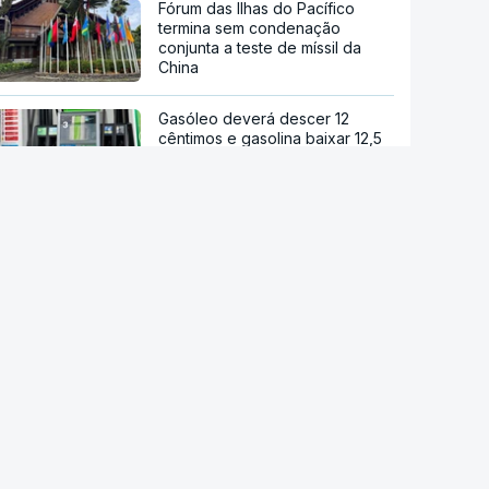
Fórum das Ilhas do Pacífico
termina sem condenação
conjunta a teste de míssil da
China
Gasóleo deverá descer 12
cêntimos e gasolina baixar 12,5
cêntimos na próxima semana
Preços dos alimentos sobem em
julho devido às condições
geopolíticas e climáticas
Ébola. OMS pede ensaio clínico
da vacina Ervebo
Acordo de Meca. Arábia
Saudita, Paquistão e Turquia
assinam pacto de defesa mútua