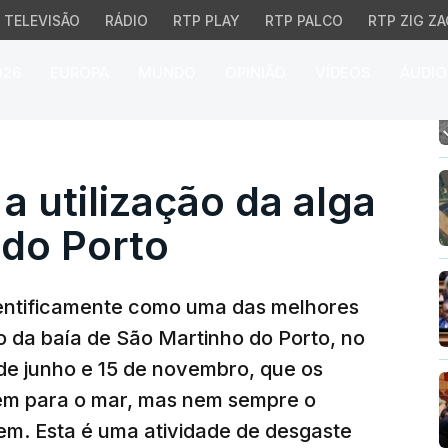
TELEVISÃO
RÁDIO
RTP PLAY
RTP PALCO
RTP ZIG ZA
026
EUROPA
MUNDO
OPINIÃO
VÍDEOS
ÁUDIO
 utilização da alga de S
a utilização da alga
 do Porto
ientificamente como uma das melhores
o da baía de São Martinho do Porto, no
de junho e 15 de novembro, que os
m para o mar, mas nem sempre o
gem. Esta é uma atividade de desgaste