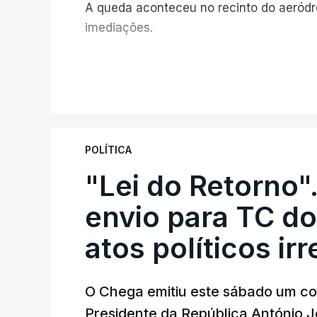
A queda aconteceu no recinto do aeród
imediações.
V
POLÍTICA
"Lei do Retorno"
envio para TC do
atos políticos ir
O Chega emitiu este sábado um co
Presidente da República António 