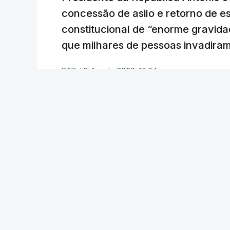
concessão de asilo e retorno de es
constitucional de “enorme gravid
que milhares de pessoas invadira
RTP
/
8 Agosto 2026, 10:04